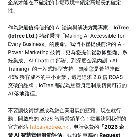
企業才能在不確定的市場環境中鎖定高增長的確定
性。
作為您最值得信賴的 AI 諮詢與解決方案專家，
IoTree
(Iotree Ltd.)
始終秉持「Making AI Accessible for
Every Business」的使命。我們不僅提供前沿的 AI-
Power Marketing 技術，更為您提供從數據整備、系
統集成、AI Chatbot 部署、到深度企業內訓（AI
Training）的一站式轉型支持。無論您是希望降低
45% 獲客成本的中小企業，還是追求 2.8 倍 ROAS
突破的品牌，IoTree 都能為您量身定制最切實可行的
AI 落地路徑。
不要讓技術斷層成為您企業發展的瓶頸。現在就行
動，開啟您的 2026 智慧營銷革命！歡迎訪問我們的
官方網站
https://iotree.hk
，申請免費的
「2026 企
業 AI 智慧營銷潛能評估」
或預約專屬的
Request