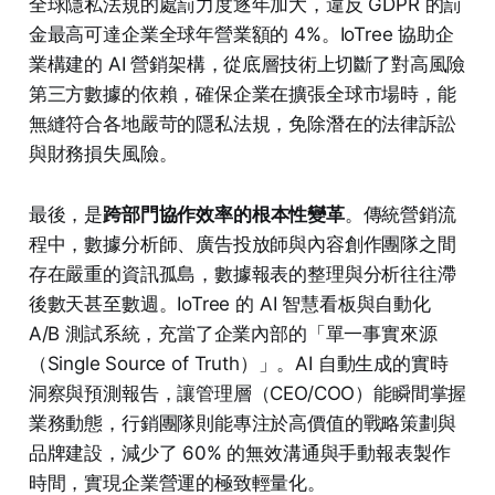
全球隱私法規的處罰力度逐年加大，違反 GDPR 的罰
金最高可達企業全球年營業額的 4%。IoTree 協助企
業構建的 AI 營銷架構，從底層技術上切斷了對高風險
第三方數據的依賴，確保企業在擴張全球市場時，能
無縫符合各地嚴苛的隱私法規，免除潛在的法律訴訟
與財務損失風險。
最後，是
跨部門協作效率的根本性變革
。傳統營銷流
程中，數據分析師、廣告投放師與內容創作團隊之間
存在嚴重的資訊孤島，數據報表的整理與分析往往滯
後數天甚至數週。IoTree 的 AI 智慧看板與自動化
A/B 測試系統，充當了企業內部的「單一事實來源
（Single Source of Truth）」。AI 自動生成的實時
洞察與預測報告，讓管理層（CEO/COO）能瞬間掌握
業務動態，行銷團隊則能專注於高價值的戰略策劃與
品牌建設，減少了 60% 的無效溝通與手動報表製作
時間，實現企業營運的極致輕量化。