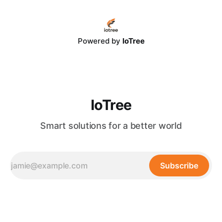
（Entity-Relation Graph），IoTree 客製化 GraphRAG 系統為
大語言模型（LLM）提供了可回溯、可驗證的精準上下文，使
決策幻覺率降至極低。 * 長期組織無形資產： 結合 IoTree 智
能 RAG 架構與 RPA 流程自動化，GraphRAG 能自動挖掘、串
Powered by
IoTree
聯分散在 ERP、CRM 與各類文檔中的隱性知識，建構企業專
屬的自動進化知識大腦，實現高達 320% 的卓越營運回報。
目錄 * 一、
IoTree
Smart solutions for a better world
Subscribe