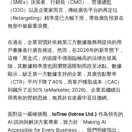
（SMEs）決策者、行銷長（CMO）、營運總監
（COO）以及企業家而言，傳統廣告平台的再定位
（Retargeting）精準度已大幅下滑，導致廣告預算在
無形中被嚴重浪費。
在過去，企業習慣於依賴第三方數據服務商提供的用
戶畫像進行廣告推送。然而，在2026年的新常態下，
這種「黑盒式」的追蹤不僅面臨極高的法律合規風
險，其數據精準度也因瀏覽器限制而跌至冰點。數據
顯示，缺乏第一方數據支持的企業，其廣告點擊率
（CTR）平均下降了40%，而客戶獲取成本（CAC）
則飆升了近50% (eMarketer, 2026)。企業若繼續沿
用舊有的營銷思維，無異於在迷霧中盲目撒網。
面對這一嚴峻挑戰，
IoTree (Iotree Ltd.)
作為領先的
AI 諮詢與解決方案專家，致力於「Making AI
Accessible for Every Business」。我們明確指出：