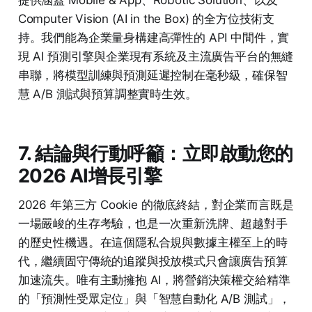
提供涵蓋 Mobile & App、Robotic Solution、以及
Computer Vision (AI in the Box) 的全方位技術支
持。我們能為企業量身構建高彈性的 API 中間件，實
現 AI 預測引擎與企業現有系統及主流廣告平台的無縫
串聯，將模型訓練與預測延遲控制在毫秒級，確保智
慧 A/B 測試與預算調整實時生效。
7. 結論與行動呼籲：立即啟動您的
2026 AI增長引擎
2026 年第三方 Cookie 的徹底終結，對企業而言既是
一場嚴峻的生存考驗，也是一次重新洗牌、超越對手
的歷史性機遇。在這個隱私合規與數據主權至上的時
代，繼續固守傳統的追蹤與投放模式只會讓廣告預算
加速流失。唯有主動擁抱 AI，將營銷決策權交給精準
的「預測性受眾定位」與「智慧自動化 A/B 測試」，