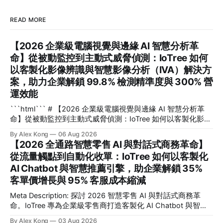
READ MORE
【2026 企業級電腦視覺與邊緣 AI 智慧分析革
命】從被動監控到主動式威脅偵測：IoTree 如何
以客製化影像辨識與智慧影像分析（IVA）解決方
案，助力企業解鎖 99.8% 檢測精準度與 300% 營
運效能
```html``` # 【2026 企業級電腦視覺與邊緣 AI 智慧分析革
命】從被動監控到主動式威脅偵測：IoTree 如何以客製化影像
辨識與智慧影像分析（IVA）解決方案，助力企業解鎖 99.8%
By Alex Kong
06 Aug 2026
檢測精準度與 300% 營運效能 在 2026 年的數位轉型浪潮
【2026 全通路智慧零售 AI 與對話式商務革命】
中，企業如何將海量無效的監控畫面轉化為即時決策資產？**
從流量觸點到自動化收單：IoTree 如何以客製化
電腦視覺**（Computer Vision）與客製化**影像辨識
AI Chatbot 與智慧推薦引擎，助企業解鎖 35%
**（Image Recognition）技術與邊緣 AI（Edge AI）的深度結
合，正是幫助企業擺脫傳統被動監控、實現毫秒級主動式威脅
客單價增長與 95% 客服成本縮減
偵測與安全防範的核心關鍵。這篇文章專為企業技術決策者、
Meta Description: 探討 2026 智慧零售 AI 與對話式商務革
CTO、安全與營運總監，以及希望利用智慧影像提升效能的管
命。IoTree 專為企業級零售商打造客製化 AI Chatbot 與智慧
理者而寫。我們將深度解析 IoTree 如何透過尖端演算法與硬
推薦引擎，助您解鎖 35% 客單價增長並縮減 95% 客服成本，
體協同優化，協助企業在複雜的工業、商業與智慧園區場景
By Alex Kong
03 Aug 2026