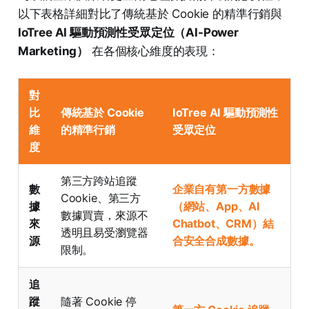
以下表格詳細對比了傳統基於 Cookie 的精準行銷與
IoTree AI 驅動預測性受眾定位（AI-Power
Marketing）
在各個核心維度的表現：
對
比
傳統基於 Cookie
IoTree AI 驅動預測性
維
的精準行銷
受眾定位
度
第三方跨站追蹤
數
企業自有第一方數據
Cookie、第三方
據
（網站、App、AI
數據買賣，來源不
來
Chatbot、CRM）結
透明且易受瀏覽器
源
合安全合成數據。
限制。
追
蹤
隨著 Cookie 停