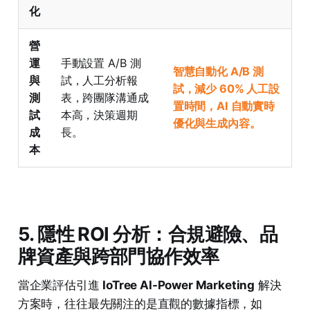
化
營
運
手動設置 A/B 測
智慧自動化 A/B 測
與
試，人工分析報
試，減少 60% 人工設
測
表，跨團隊溝通成
置時間，AI 自動實時
試
本高，決策週期
優化與生成內容。
成
長。
本
5. 隱性 ROI 分析：合規避險、品
牌資產與跨部門協作效率
當企業評估引進
IoTree AI-Power Marketing
解決
方案時，往往最先關注的是直觀的數據指標，如