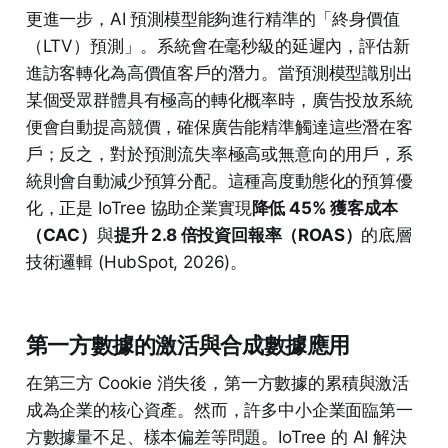
更進一步，AI 預測模型能夠進行精準的「終身價值
（LTV）預測」。系統會在毫秒級的延遲內，評估新
進訪客轉化為高價值客戶的潛力。當預測模型識別出
某個受眾群體具有極高的轉化概率時，廣告投放系統
便會自動提高競價，確保廣告能精準觸達這些潛在客
戶；反之，對於預測流失率極高或無意向的用戶，系
統則會自動減少預算分配。這種高度動態化的預算優
化，正是 IoTree 協助企業實現
降低 45% 獲客成本
（CAC）
與
提升 2.8 倍投資回報率（ROAS）
的底層
技術邏輯 (HubSpot, 2026)。
第一方數據的激活與合成數據應用
在第三方 Cookie 消失後，第一方數據的累積與激活
成為企業的核心資產。然而，許多中小企業面臨第一
方數據量不足、樣本偏差等問題。IoTree 的 AI 解決