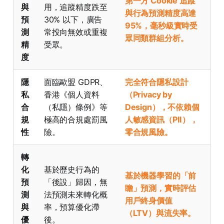
第一方 Cookie 追蹤
與
用，追蹤精度跌至
與行為預測精度高達
預
30% 以下，廣告
95%，毫秒級實時受
測
常投向無效或重複
眾同類群組分析。
精
受眾。
度
隱
面臨歐盟 GDPR、
完全符合隱私設計
私
香港《個人資料
（Privacy by
合
（私隱）條例》等
Design），不依賴個
規
極高的合規處罰風
人敏感資訊（PII），
性
險。
零合規風險。
轉
化
基於歷史行為的
基於機器學習的「前
預
「後設」歸因，無
瞻」預測，實時評估
測
法預測未來轉化概
用戶終身價值
與
率，預算優化滯
（LTV）與流失率。
優
後。