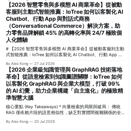
實現全通路自動化收單。 # 【2026 全通路智慧零售 AI 與對
中，解鎖高達 99.8% 的檢測精準度，並實現 300% 的營運效
【2026 智慧零售與多模態 AI 商業革命】從被動
話式商務革命】從流量觸點到自動化收單：IoTree 如何以客製
能躍升。
客服到主動式智能推薦：IoTree 如何以客製化 AI
化 AI Chatbot 與智慧推薦引擎，助企業解鎖 35% 客單價增長
Chatbot、行動 App 與對話式商務
與 95% 客服成本縮減 💡 核心要點速覽 (Key Takeaways) * 🎯
核心解答：對話式商務如何幫助零售業進行 AI 轉型？透過將
（Conversational Commerce）解決方案，助
AI 深度整合至全通路（Omnichannel），企業能將破碎的流量
力零售品牌解鎖 45% 的高轉化率與 24/7 極致個
觸點轉化為高轉化的雙向互動，實現從「主動搜尋」到「對話
人化體驗
即收單」的無縫體驗。
# 【2026 智慧零售與多模態 AI 商業革命】從被動客服到主動
式智能推薦：IoTree 如何以客製化 AI Chatbot、行動 App 與
對話式商務（Conversational Commerce）解決方案，助力零
By Alex Kong
27 Jul 2026
售品牌解鎖 45% 的高轉化率與 24/7 極致個人化體驗 💡 核心
【2026 企業級知識管理與 GraphRAG 技術落地
要點速覽 (Key Takeaways) * 核心痛點： 傳統零售面臨流量紅
革命】從語意檢索到知識圖譜關聯：IoTree 如何
利消失、獲客成本 (CAC) 飆升 240% 的困境，被動式客服已
以客製化 GraphRAG 與企業大模型，打破 99%
無法滿足消費者對即時、個人化互動的期待。 * 解決方案：
IoTree 推出基於多模態大語言模型 (LLM) 的「對話式商務」與
的 AI 幻覺，助力企業構建「自主進化」的極致精
「智慧零售 AI」解決方案，深度整合客製化 AI Chatbot、原
準智慧大腦
生行動 App 與企業級 CRM/
核心要點 (Key Takeaways) * 向量檢索的局限與破局： 傳統
RAG 僅依賴片段的語意相似性，缺乏對實體間複雜關係的全
面理解。GraphRAG 將「知識圖譜」引入 RAG，從根本上解
By Alex Kong
20 Jul 2026
決了長鏈條跨章節推理與全局性分析的難題。 * 打破 99% 的
AI 幻覺： 藉由將非結構化數據轉化為結構化的實體-關係網絡