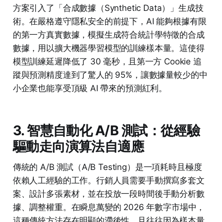
方案引入了「合成數據（Synthetic Data）」生成技
術。在嚴格遵守隱私安全的前提下，AI 能夠根據有限
的第一方真實數據，模擬生成符合統計學特徵的合成
數據，用以擴大機器學習模型的訓練樣本量。這使得
模型訓練延遲降低了 30 毫秒，且第一方 Cookie 追
蹤與預測精度達到了驚人的 95%，讓數據量較少的中
小企業也能享受頂級 AI 帶來的預測紅利。
3. 智慧自動化 A/B 測試：從經驗
驅動走向演算法自適應
傳統的 A/B 測試（A/B Testing）是一項耗時且極度
依賴人工經驗的工作。行銷人員需要手動撰寫多套文
案、設計多張素材，並在投放一段時間後手動分析數
據、調整權重。在瞬息萬變的 2026 年數字市場中，
這種傳統方法存在明顯的滯後性，且往往因為樣本量