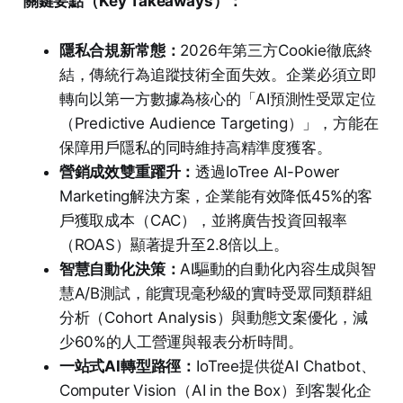
關鍵要點（Key Takeaways）：
隱私合規新常態：
2026年第三方Cookie徹底終
結，傳統行為追蹤技術全面失效。企業必須立即
轉向以第一方數據為核心的「AI預測性受眾定位
（Predictive Audience Targeting）」，方能在
保障用戶隱私的同時維持高精準度獲客。
營銷成效雙重躍升：
透過IoTree AI-Power
Marketing解決方案，企業能有效降低45%的客
戶獲取成本（CAC），並將廣告投資回報率
（ROAS）顯著提升至2.8倍以上。
智慧自動化決策：
AI驅動的自動化內容生成與智
慧A/B測試，能實現毫秒級的實時受眾同類群組
分析（Cohort Analysis）與動態文案優化，減
少60%的人工營運與報表分析時間。
一站式AI轉型路徑：
IoTree提供從AI Chatbot、
Computer Vision（AI in the Box）到客製化企