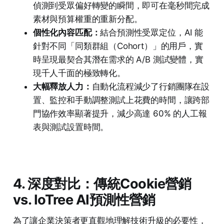
偵測到受眾偏好轉變的瞬間，即可在毫秒間完成
素材與預算權重的重新分配。
個性化內容匹配：
結合預測性受眾定位，AI 能
針對不同「同類群組（Cohort）」的用戶，實
時呈現最契合其潛在需求的 A/B 測試變體，實
現千人千面的極致轉化。
大幅釋放人力：
自動化流程減少了行銷團隊在設
置、監控和手動調整測試上花費的時間，讓跨部
門協作效率顯著提升，減少高達 60% 的人工報
表與測試設置時間。
4. 深度對比：傳統Cookie營銷
vs. IoTree AI預測性營銷
為了讓企業決策者更直觀地理解技術升級的必要性，