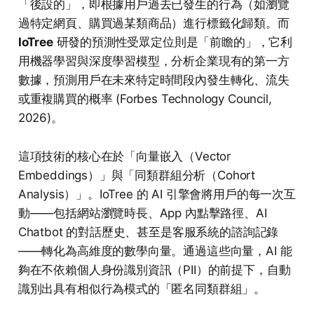
「後設的」，即根據用戶過去已發生的行為（如瀏覽
過特定網頁、購買過某類商品）進行標籤化歸類。而
IoTree
研發的預測性受眾定位則是「前瞻的」，它利
用機器學習與深度學習模型，分析企業現有的第一方
數據，預測用戶在未來特定時間段內發生轉化、流失
或重複購買的概率 (Forbes Technology Council,
2026)。
這項技術的核心在於「向量嵌入（Vector
Embeddings）」與「同類群組分析（Cohort
Analysis）」。IoTree 的 AI 引擎會將用戶的每一次互
動——包括網站瀏覽時長、App 內點擊路徑、AI
Chatbot 的對話歷史、甚至是客服系統的諮詢記錄
——轉化為高維度的數學向量。通過這些向量，AI 能
夠在不依賴個人身份識別資訊（PII）的前提下，自動
識別出具有相似行為模式的「匿名同類群組」。