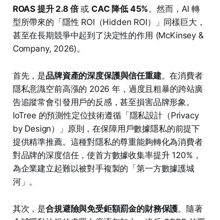
ROAS 提升 2.8 倍
或
CAC 降低 45%
。然而，AI 轉
型所帶來的「隱性 ROI（Hidden ROI）」同樣巨大，
甚至在長期競爭中起到了決定性的作用 (McKinsey &
Company, 2026)。
首先，是
品牌資產的深度保護與信任重建
。在消費者
隱私意識空前高漲的 2026 年，過度且粗暴的跨站廣
告追蹤常會引發用戶的反感，甚至損害品牌形象。
IoTree 的預測性定位技術遵循「隱私設計（Privacy
by Design）」原則，在保障用戶數據隱私的前提下
提供精準推薦。這種對隱私的尊重能夠轉化為消費者
對品牌的深度信任，使首方數據收集率提升 120%，
為企業建立起難以被對手複製的「第一方數據護城
河」。
其次，是
合規避險與免受鉅額罰金的財務保護
。隨著