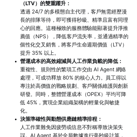
（LTV）的雙重躍升：
透過 24/7 的多模態自主代理，客戶無需經歷漫
長的排隊等待，即可獲得秒級、精準且富有同理
心的回應。這種極致的服務體驗能顯著提升淨推
薦值（NPS），降低客戶流失率，並通過精準的
個性化交叉銷售，將客戶生命週期價值（LTV）
提升 35% 以上。
營運成本的高效縮減與人工作業負載的降低：
重複性、規則性的繁瑣工作交由 AI Agent 網絡
處理，可成功釋放 80% 的核心人力。員工得以
專注於高價值的戰略規劃、客戶關係維護與創新
研發。同時，整體營運成本（OPEX）平均可降
低 45%，實現企業組織架構的輕量化與敏捷
化。
決策準確性與動態供應鏈精準排程：
人工作業難免因疲勞或信息不對稱導致決策失
誤。AI Agent 基於全局數據進行毫秒級計算，