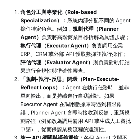
角色分工與專業化（Role-based
Specialization）：
系統內部分配不同的 Agent
擔任特定角色。例如，
規劃代理（Planner
Agent）
負責將高階商業目標拆解為具體步驟；
執行代理（Executor Agent）
負責調用企業
ERP、CRM 或外部 API 獲取數據並執行操作；
評估代理（Evaluator Agent）
則負責對執行結
果進行合規性與準確性審查。
「規劃-執行-反思」閉環（Plan-Execute-
Reflect Loops）：
Agent 在執行任務時，並非
單向輸出，而是持續進行自我診斷。如果
Executor Agent 在調用數據庫時遇到權限錯
誤，Planner Agent 會即時接收到反饋，重新規
劃路徑（例如改為調用備用 API 或生成人工審批
申請），從而保證業務流程的連續性。
統一 API 網關與語義通信：
各個 Agent 之間不