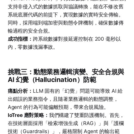
支持非侵入式的數據抓取與協議轉換，能在不修改舊
系統底層代碼的前提下，實現數據的實時安全傳輸。
同時，採用端到端加密與動態令牌機制，確保數據傳
輸過程的安全合規。
成功指標：
跨系統數據對接延遲控制在 200 毫秒以
內，零數據洩漏事故。
挑戰三：動態業務邏輯演變、安全合規與
AI 幻覺（Hallucination）防範
痛點分析：
LLM 固有的「幻覺」問題可能導致 AI 給
出錯誤的業務指令，且隨著業務邏輯的動態調整，
Agent 的行為可能偏離預期，帶來合規風險。
IoTree 應對策略：
我們構建了雙重防護機制。首先，
在技術層面採用「檢索增強生成（RAG）」與「護欄
技術（Guardrails）」，嚴格限制 Agent 的輸出範