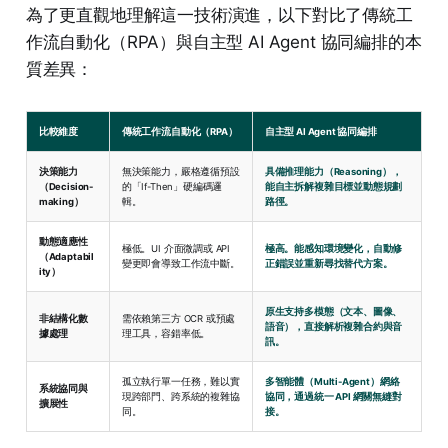
為了更直觀地理解這一技術演進，以下對比了傳統工
作流自動化（RPA）與自主型 AI Agent 協同編排的本
質差異：
比較維度
傳統工作流自動化（RPA）
自主型 AI Agent 協同編排
決策能力
無決策能力，嚴格遵循預設
具備推理能力（Reasoning），
（Decision-
的「If-Then」硬編碼邏
能自主拆解複雜目標並動態規劃
making）
輯。
路徑。
動態適應性
極低。UI 介面微調或 API
極高。能感知環境變化，自動修
（Adaptabil
變更即會導致工作流中斷。
正錯誤並重新尋找替代方案。
ity）
原生支持多模態（文本、圖像、
非結構化數
需依賴第三方 OCR 或預處
語音），直接解析複雜合約與音
據處理
理工具，容錯率低。
訊。
孤立執行單一任務，難以實
多智能體（Multi-Agent）網絡
系統協同與
現跨部門、跨系統的複雜協
協同，通過統一 API 網關無縫對
擴展性
同。
接。