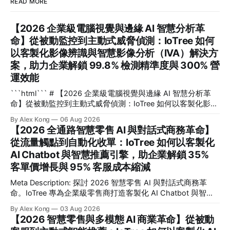
READ MORE
【2026 企業級電腦視覺與邊緣 AI 智慧分析革
命】從被動監控到主動式威脅偵測：IoTree 如何
以客製化影像辨識與智慧影像分析（IVA）解決方
案，助力企業解鎖 99.8% 檢測精準度與 300% 營
運效能
```html``` # 【2026 企業級電腦視覺與邊緣 AI 智慧分析革
命】從被動監控到主動式威脅偵測：IoTree 如何以客製化影像
辨識與智慧影像分析（IVA）解決方案，助力企業解鎖 99.8%
By Alex Kong
06 Aug 2026
檢測精準度與 300% 營運效能 在 2026 年的數位轉型浪潮
【2026 全通路智慧零售 AI 與對話式商務革命】
中，企業如何將海量無效的監控畫面轉化為即時決策資產？**
從流量觸點到自動化收單：IoTree 如何以客製化
電腦視覺**（Computer Vision）與客製化**影像辨識
AI Chatbot 與智慧推薦引擎，助企業解鎖 35%
**（Image Recognition）技術與邊緣 AI（Edge AI）的深度結
合，正是幫助企業擺脫傳統被動監控、實現毫秒級主動式威脅
客單價增長與 95% 客服成本縮減
偵測與安全防範的核心關鍵。這篇文章專為企業技術決策者、
Meta Description: 探討 2026 智慧零售 AI 與對話式商務革
CTO、安全與營運總監，以及希望利用智慧影像提升效能的管
命。IoTree 專為企業級零售商打造客製化 AI Chatbot 與智慧
理者而寫。我們將深度解析 IoTree 如何透過尖端演算法與硬
推薦引擎，助您解鎖 35% 客單價增長並縮減 95% 客服成本，
體協同優化，協助企業在複雜的工業、商業與智慧園區場景
By Alex Kong
03 Aug 2026
實現全通路自動化收單。 # 【2026 全通路智慧零售 AI 與對
中，解鎖高達 99.8% 的檢測精準度，並實現 300% 的營運效
【2026 智慧零售與多模態 AI 商業革命】從被動
話式商務革命】從流量觸點到自動化收單：IoTree 如何以客製
能躍升。