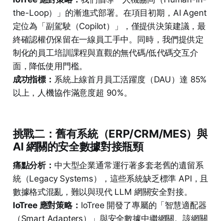
the-Loop）」的漸進式部署。在項目初期，AI Agent
定位為「副駕駛（Copilot）」，僅提供決策建議，最
終確認權仍保留在一線員工手中。同時，我們提供定
制化的員工培訓課程與直觀的無代碼/低代碼交互介
面，降低使用門檻。
成功指標：
系統上線首月員工活躍度（DAU）達 85%
以上，人機協作滿意度超 90%。
挑戰二：舊有系統（ERP/CRM/MES）與
AI 網關的安全數據對接瓶頸
痛點分析：
中大型企業通常運行著多套老舊的遺留系
統（Legacy Systems），這些系統缺乏標準 API，且
數據格式混亂，難以與現代 LLM 網關安全對接。
IoTree 應對策略：
IoTree 開發了專屬的「智慧適配器
（Smart Adapters）」與安全數據中繼網關。該網關