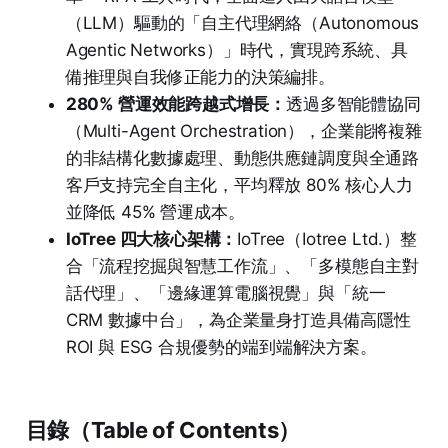
（LLM）驅動的「自主代理網絡（Autonomous
Agentic Networks）」時代，實現跨系統、具
備推理與自我修正能力的決策編排。
280% 營運效能跨越式增長：
透過多智能體協同
（Multi-Agent Orchestration），企業能將複雜
的非結構化數據處理、動態供應鏈調度與全通路
客戶支持完全自主化，平均釋放 80% 核心人力
並降低 45% 營運成本。
IoTree 四大核心架構：
IoTree（Iotree Ltd.）整
合「流程挖掘與智慧工作流」、「多模態自主對
話代理」、「邊緣運算電腦視覺」與「統一
CRM 數據中台」，為企業量身打造具備高隱性
ROI 與 ESG 合規優勢的端到端解決方案。
目錄（Table of Contents）