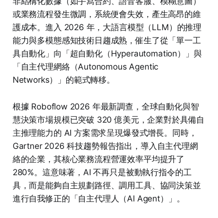
非結構化數據（如手寫合約、語音客服、模糊意圖）
或業務流程發生微調，系統便會失效，產生高昂的維
護成本。進入 2026 年，大語言模型（LLM）的推理
能力與多模態感知技術日趨成熟，催生了從「單一工
具自動化」向「超自動化（Hyperautomation）」與
「自主代理網絡（Autonomous Agentic
Networks）」的範式轉移。
根據 Roboflow 2026 年最新調查，全球自動化與智
慧決策市場規模已突破 320 億美元，企業對於具備自
主推理能力的 AI 方案需求呈現爆發式增長。同時，
Gartner 2026 科技趨勢報告指出，導入自主代理網
絡的企業，其核心業務流程營運效率平均提升了
280%。這意味著，AI 不再只是被動執行指令的工
具，而是能夠自主規劃路徑、調用工具、協同決策並
進行自我修正的「自主代理人（AI Agent）」。