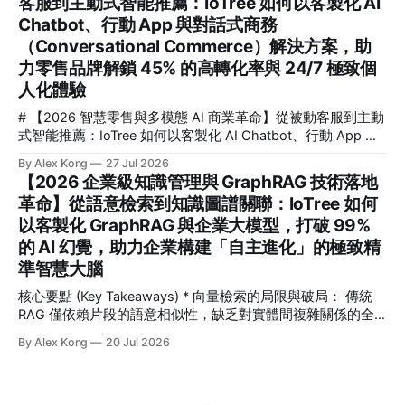
客服到主動式智能推薦：IoTree 如何以客製化 AI
化 AI Chatbot 與智慧推薦引擎，助企業解鎖 35% 客單價增長
Chatbot、行動 App 與對話式商務
與 95% 客服成本縮減 💡 核心要點速覽 (Key Takeaways) * 🎯
核心解答：對話式商務如何幫助零售業進行 AI 轉型？透過將
（Conversational Commerce）解決方案，助
AI 深度整合至全通路（Omnichannel），企業能將破碎的流量
力零售品牌解鎖 45% 的高轉化率與 24/7 極致個
觸點轉化為高轉化的雙向互動，實現從「主動搜尋」到「對話
人化體驗
即收單」的無縫體驗。
# 【2026 智慧零售與多模態 AI 商業革命】從被動客服到主動
式智能推薦：IoTree 如何以客製化 AI Chatbot、行動 App 與
對話式商務（Conversational Commerce）解決方案，助力零
By Alex Kong
27 Jul 2026
售品牌解鎖 45% 的高轉化率與 24/7 極致個人化體驗 💡 核心
【2026 企業級知識管理與 GraphRAG 技術落地
要點速覽 (Key Takeaways) * 核心痛點： 傳統零售面臨流量紅
革命】從語意檢索到知識圖譜關聯：IoTree 如何
利消失、獲客成本 (CAC) 飆升 240% 的困境，被動式客服已
以客製化 GraphRAG 與企業大模型，打破 99%
無法滿足消費者對即時、個人化互動的期待。 * 解決方案：
IoTree 推出基於多模態大語言模型 (LLM) 的「對話式商務」與
的 AI 幻覺，助力企業構建「自主進化」的極致精
「智慧零售 AI」解決方案，深度整合客製化 AI Chatbot、原
準智慧大腦
生行動 App 與企業級 CRM/
核心要點 (Key Takeaways) * 向量檢索的局限與破局： 傳統
RAG 僅依賴片段的語意相似性，缺乏對實體間複雜關係的全
面理解。GraphRAG 將「知識圖譜」引入 RAG，從根本上解
By Alex Kong
20 Jul 2026
決了長鏈條跨章節推理與全局性分析的難題。 * 打破 99% 的
AI 幻覺： 藉由將非結構化數據轉化為結構化的實體-關係網絡
（Entity-Relation Graph），IoTree 客製化 GraphRAG 系統為