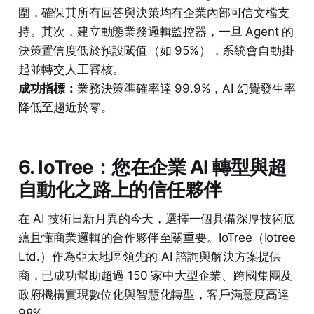
圍，確保其所有回答與決策均有企業內部可信文檔支
持。其次，建立動態業務邏輯監控器，一旦 Agent 的
決策置信度低於預設閾值（如 95%），系統會自動掛
起並轉交人工審核。
成功指標：
業務決策準確率達 99.9%，AI 幻覺發生率
降低至趨近於零。
6. IoTree：您在企業 AI 轉型與超
自動化之路上的信任夥伴
在 AI 技術日新月異的今天，選擇一個具備深厚技術底
蘊且懂商業邏輯的合作夥伴至關重要。IoTree（Iotree
Ltd.）作為亞太地區領先的 AI 諮詢與解決方案提供
商，已成功幫助超過 150 家中大型企業、跨國集團及
政府機構實現數位化與智慧化轉型，客戶滿意度高達
98%。