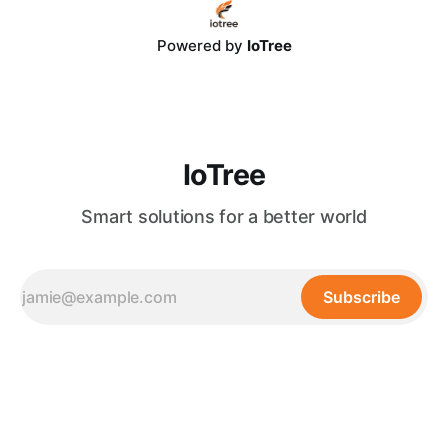
大語言模型（LLM）提供了可回溯、可驗證的精準上下文，使
決策幻覺率降至極低。 * 長期組織無形資產： 結合 IoTree 智
能 RAG 架構與 RPA 流程自動化，GraphRAG 能自動挖掘、串
Powered by
IoTree
聯分散在 ERP、CRM 與各類文檔中的隱性知識，建構企業專
屬的自動進化知識大腦，實現高達 320% 的卓越營運回報。
目錄 * 一、
IoTree
Smart solutions for a better world
Subscribe