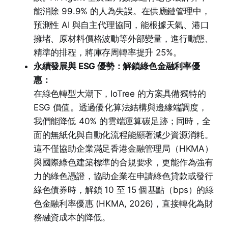
能消除 99.9% 的人為失誤。在供應鏈管理中，
預測性 AI 與自主代理協同，能根據天氣、港口
擁堵、原材料價格波動等外部變量，進行動態、
精準的排程，將庫存周轉率提升 25%。
永續發展與 ESG 優勢：解鎖綠色金融利率優
惠：
在綠色轉型大潮下，IoTree 的方案具備獨特的
ESG 價值。透過優化算法結構與邊緣端調度，
我們能降低 40% 的雲端運算碳足跡；同時，全
面的無紙化與自動化流程能顯著減少資源消耗。
這不僅協助企業滿足香港金融管理局（HKMA）
與國際綠色建築標準的合規要求，更能作為強有
力的綠色憑證，協助企業在申請綠色貸款或發行
綠色債券時，解鎖 10 至 15 個基點（bps）的綠
色金融利率優惠 (HKMA, 2026)，直接轉化為財
務融資成本的降低。