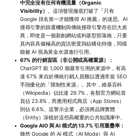
中完全沒有任何有機流量（Organic
Visibility）
。這項發現徹底打破了「只有
Google 排名第一才能獲得 AI 推薦」的迷思。AI
搜尋引擎的篩選機制與傳統搜尋引擎存在巨大差
異，即使是一個新創網站或利基型部落格，只要
其內容具備極高的資訊密度與結構化特徵，同樣
能被 AI 視為黃金水源進行引用。
67% 的行銷盲區（非公開或高權重源）：
ChatGPT 前 1,000 個最常引用的來源中，有高
達 67% 來自於傳統行銷人員難以透過常規 SEO
手段優化的「限制性來源」。其中，維基百科
（Wikipedia）佔比達 29.7%，各類官方網站首
頁佔 23.8%，而應用程式商店（App Stores）
則佔 6.6%。這警示企業，必須將品牌實體
（Entity）深植於這些高權重的公共知識庫中。
Google AIO 與 AI 模式的 13.7% 引用重疊率：
雖然 Google 的 AI 模式（AI Mode）與 AI