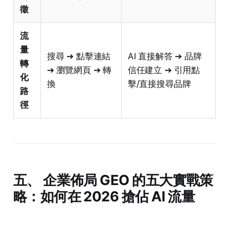
徵
流
量
搜尋 ➔ 點擊連結
AI 直接解答 ➔ 品牌
轉
➔ 瀏覽網頁 ➔ 轉
信任建立 ➔ 引用點
化
換
擊/直接搜尋品牌
路
徑
五、 企業佈局 GEO 的五大實戰策
略：如何在 2026 搶佔 AI 流量