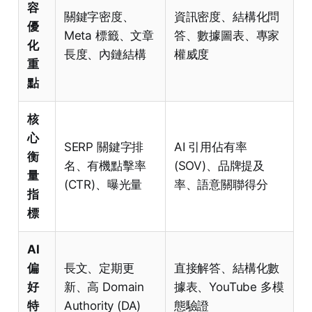
容
關鍵字密度、
資訊密度、結構化問
優
Meta 標籤、文章
答、數據圖表、專家
化
長度、內鏈結構
權威度
重
點
核
心
SERP 關鍵字排
AI 引用佔有率
衡
名、有機點擊率
(SOV)、品牌提及
量
(CTR)、曝光量
率、語意關聯得分
指
標
AI
偏
長文、定期更
直接解答、結構化數
好
新、高 Domain
據表、YouTube 多模
特
Authority (DA)
態驗證