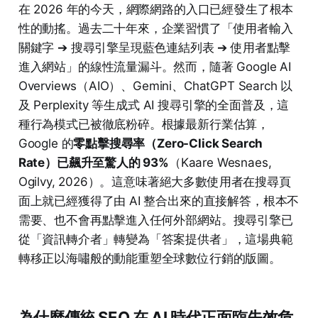
在 2026 年的今天，網際網路的入口已經發生了根本
性的動搖。過去二十年來，企業習慣了「使用者輸入
關鍵字 ➔ 搜尋引擎呈現藍色連結列表 ➔ 使用者點擊
進入網站」的線性流量漏斗。然而，隨著 Google AI
Overviews（AIO）、Gemini、ChatGPT Search 以
及 Perplexity 等生成式 AI 搜尋引擎的全面普及，這
種行為模式已被徹底粉碎。根據最新行業估算，
Google 的
零點擊搜尋率（Zero-Click Search
Rate）已飆升至驚人的 93%
（Kaare Wesnaes,
Ogilvy, 2026）。這意味著絕大多數使用者在搜尋頁
面上就已經獲得了由 AI 整合出來的直接解答，根本不
需要、也不會再點擊進入任何外部網站。搜尋引擎已
從「資訊轉介者」轉變為「答案提供者」，這場典範
轉移正以海嘯般的動能重塑全球數位行銷的版圖。
為什麼傳統 SEO 在 AI 時代正面臨失效危