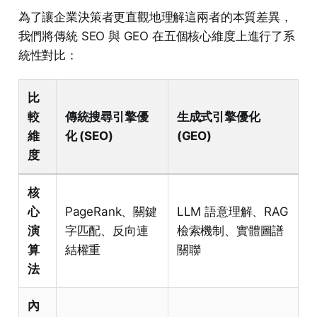
為了讓企業決策者更直觀地理解這兩者的本質差異，
我們將傳統 SEO 與 GEO 在五個核心維度上進行了系
統性對比：
比
較
傳統搜尋引擎優
生成式引擎優化
維
化 (SEO)
(GEO)
度
核
心
PageRank、關鍵
LLM 語意理解、RAG
演
字匹配、反向連
檢索機制、實體圖譜
算
結權重
關聯
法
內