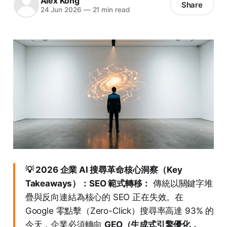
Alex Kong
Share
24 Jun 2026
—
21 min read
💡 2026 企業 AI 搜尋革命核心洞察（Key
Takeaways）：
SEO 範式轉移：
傳統以關鍵字堆
疊與反向連結為核心的 SEO 正在失效。在
Google 零點擊（Zero-Click）搜尋率高達 93% 的
今天，企業必須轉向
GEO（生成式引擎優化，