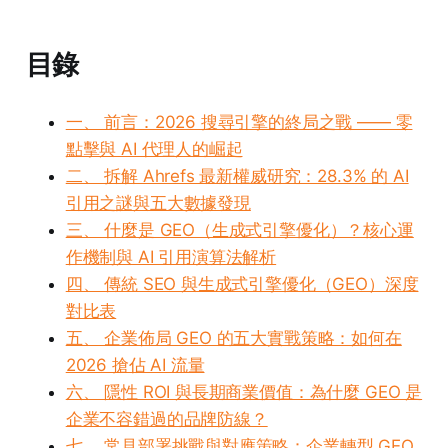
目錄
一、 前言：2026 搜尋引擎的終局之戰 —— 零
點擊與 AI 代理人的崛起
二、 拆解 Ahrefs 最新權威研究：28.3% 的 AI
引用之謎與五大數據發現
三、 什麼是 GEO（生成式引擎優化）？核心運
作機制與 AI 引用演算法解析
四、 傳統 SEO 與生成式引擎優化（GEO）深度
對比表
五、 企業佈局 GEO 的五大實戰策略：如何在
2026 搶佔 AI 流量
六、 隱性 ROI 與長期商業價值：為什麼 GEO 是
企業不容錯過的品牌防線？
七、 常見部署挑戰與對應策略：企業轉型 GEO