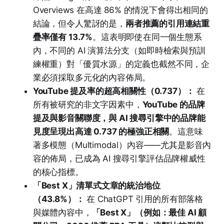
Overviews 在高達 86% 的情況下會得出相同的
結論，但令人驚訝的是，
兩者推薦的引用連結重
疊率僅有 13.7%
。這表明即使在同一個生態系
內，不同的 AI 演算法分支（如即時檢索與預訓
練權重）對「優質水源」的定義也截然不同，企
業必須採取多元化的內容佈局。
YouTube 提及率的超高相關性（0.737）：
在
所有被研究的非文字因素中，
YouTube 的品牌
提及與影音關聯度，與 AI 搜尋引擎中的品牌能
見度呈現出高達 0.737 的極強正相關
。這意味
著多模態（Multimodal）內容——尤其是影音內
容的佈局，已成為 AI 搜尋引擎評估品牌權威性
的核心指標。
「Best X」清單式文章的統治地位
（43.8%）：
在 ChatGPT 引用的所有部落格
與媒體內容中，
「Best X」（例如：最佳 AI 顧