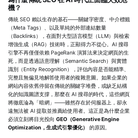
機？
傳統 SEO 賴以生存的基石——關鍵字密度、中介標籤
（Meta Tags）、以及單純的外部連結數量
（Backlinks），在面對大型語言模型（LLM）與檢索
增強生成（RAG）技術時，正顯得力不從心。AI 搜尋
引擎不再僅僅依賴 PageRank 演算法來決定網頁的生
死，而是透過語意理解（Semantic Search）與實體
識別（Entity Recognition），評估內容是否能精準、
完整且無偏見地解答使用者的複雜意圖。如果企業的
網站內容依舊停留在傳統的關鍵字堆疊，或缺乏結構
化的知識圖譜支撐，那麼在 AI 搜尋的時代，這些網頁
將徹底淪為「暗網」——雖然存在於伺服器上，卻永
遠無法被 AI 提取並推薦給使用者。這正是為什麼企業
必須立刻將目光投向
GEO（Generative Engine
Optimization，生成式引擎優化）
的原因。