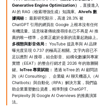
Generative Engine Optimization）
，直接進入
AI 的 RAG（檢索增強生成）知識庫。
Ahrefs 數
據揭秘：
最新研究顯示，高達 28.3% 被
ChatGPT 引用的網頁在 Google 上根本沒有任何
有機流量。這意味著傳統搜尋排名已不再是 AI 推
薦的唯一標準，企業正處於全新的流量起跑線上。
多模態與影音佈局：
YouTube 提及率與 AI 品牌
曝光度呈現 0.737 的極高正相關。文字內容已不
足以應對 AI 搜尋，結合影音、結構化數據與專家
實體（EEAT）的整合行銷才是 2026 年的致勝關
鍵。
IoTree 專業賦能：
透過 IoTree 的 AI 顧問諮
詢（AI Consulting）、企業級 AI 聊天機器人（AI
Chatbots）與自動化（RPA）解決方案，我們協
助企業重塑數位資產，精準對接 ChatGPT、
Perplexity 與 Google AI Overviews 的推薦演算
法。