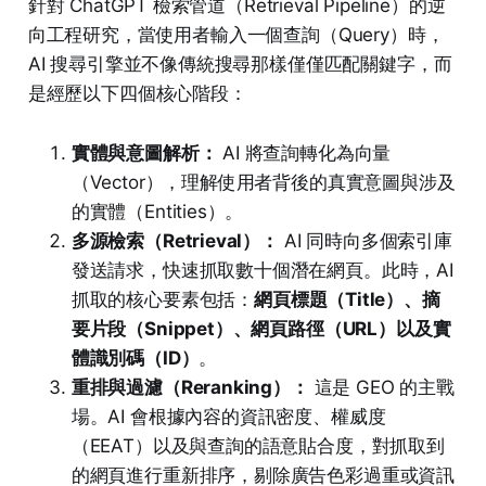
針對 ChatGPT 檢索管道（Retrieval Pipeline）的逆
向工程研究，當使用者輸入一個查詢（Query）時，
AI 搜尋引擎並不像傳統搜尋那樣僅僅匹配關鍵字，而
是經歷以下四個核心階段：
實體與意圖解析：
AI 將查詢轉化為向量
（Vector），理解使用者背後的真實意圖與涉及
的實體（Entities）。
多源檢索（Retrieval）：
AI 同時向多個索引庫
發送請求，快速抓取數十個潛在網頁。此時，AI
抓取的核心要素包括：
網頁標題（Title）、摘
要片段（Snippet）、網頁路徑（URL）以及實
體識別碼（ID）
。
重排與過濾（Reranking）：
這是 GEO 的主戰
場。AI 會根據內容的資訊密度、權威度
（EEAT）以及與查詢的語意貼合度，對抓取到
的網頁進行重新排序，剔除廣告色彩過重或資訊