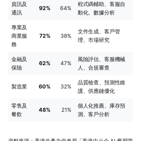
資訊及
程式碼輔助、客服自
92%
64%
通訊
動化、數據分析
專業及
文件生成、客戶管
商業服
72%
38%
理、市場研究
務
金融及
風險評估、客服機械
62%
47%
保險
人、合規審查
品質檢查、預測性維
製造業
60%
32%
護、供應鏈優化
零售及
個人化推薦、庫存預
48%
21%
餐飲
測、客戶分析