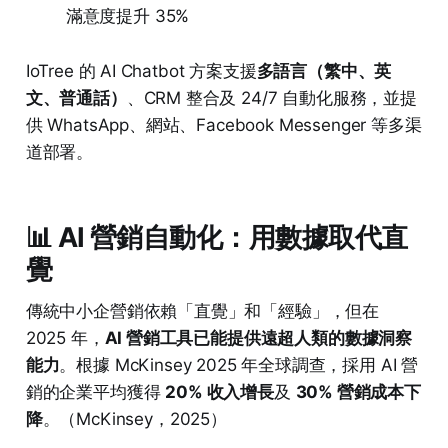
滿意度提升 35%
IoTree 的 AI Chatbot 方案支援
多語言（繁中、英
文、普通話）
、CRM 整合及 24/7 自動化服務，並提
供 WhatsApp、網站、Facebook Messenger 等多渠
道部署。
📊 AI 營銷自動化：用數據取代直
覺
傳統中小企營銷依賴「直覺」和「經驗」，但在
2025 年，
AI 營銷工具已能提供遠超人類的數據洞察
能力
。根據 McKinsey 2025 年全球調查，採用 AI 營
銷的企業平均獲得
20% 收入增長
及
30% 營銷成本下
降
。（McKinsey，2025）