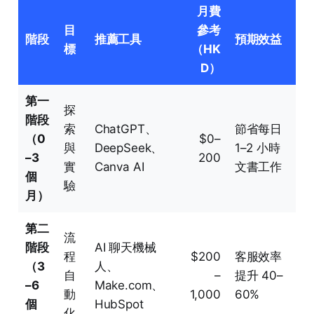
月費
目
參考
階段
推薦工具
預期效益
標
（HK
D）
第一
探
階段
索
ChatGPT、
節省每日
（0
$0–
與
DeepSeek、
1–2 小時
–3
200
實
Canva AI
文書工作
個
驗
月）
第二
流
階段
AI 聊天機械
程
$200
客服效率
（3
人、
自
–
提升 40–
–6
Make.com、
動
1,000
60%
個
HubSpot
化