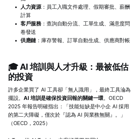
人力資源
：員工入職文件處理、假期審批、薪酬
計算
客戶服務
：查詢自動分流、工單生成、滿意度問
卷發送
供應鏈
：庫存警報、訂單自動生成、供應商對帳
🎓 AI 培訓與人才升級：最被低估
的投資
許多企業買了 AI 工具卻「無人識用」，最終工具淪為
擺設。
AI 培訓是確保投資回報的關鍵一環
。OECD
2025 年報告明確指出：「技能短缺是中小企 AI 採用
的第二大障礙，僅次於『認為 AI 與業務無關』。」
（OECD，2025）