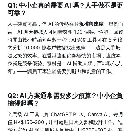
Q1: 中小企真的需要 AI 嗎？人手做不是更
可靠？
人手確實可靠，但 AI 的優勢在於
規模與速度
。舉例而
言，AI 聊天機械人可同時處理 100 個客戶查詢，回覆
時間由數小時縮短至數十秒；AI 營銷工具可在 5 分鐘
內分析 10,000 條客戶數據找出規律——這是人手無
法比擬的效率。在香港這個節奏極快的市場，速度本
身就是競爭優勢。關鍵是「AI 輔助人類，而非取代人
類」——讓員工專注於需要判斷力和創意的工作。
Q2: AI 方案通常需要多少預算？中小企負
擔得起嗎？
入門級 AI 工具（如 ChatGPT Plus、Canva AI）每月
僅 HK$150–200，即可處理日常文書和設計工作。進
階方案如 AI 聊天機械人月費由 HK$200–500 起，客