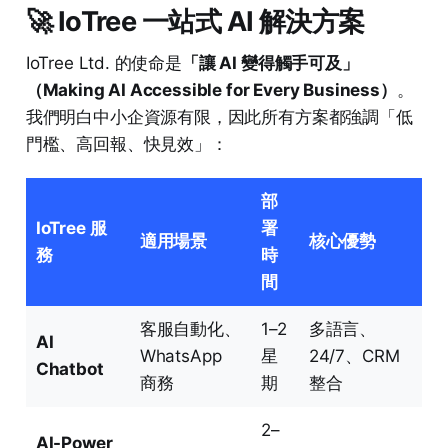
🚀 IoTree 一站式 AI 解決方案
IoTree Ltd. 的使命是
「讓 AI 變得觸手可及」
（Making AI Accessible for Every Business）
。
我們明白中小企資源有限，因此所有方案都強調「低
門檻、高回報、快見效」：
部
IoTree 服
署
適用場景
核心優勢
務
時
間
客服自動化、
1–2
多語言、
AI
WhatsApp
星
24/7、CRM
Chatbot
商務
期
整合
2–
AI-Power