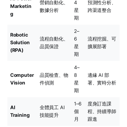
營銷自動化、
4
預測性分析、
Marketin
數據分析
星
跨渠道整合
g
期
2–
Robotic
流程自動化、
6
流程挖掘、可
Solution
品質保證
星
擴展部署
(RPA)
期
4–
Computer
品質檢查、物
8
邊緣 AI 部
Vision
件偵測
星
署、實時分析
期
1–6
度身訂造課
AI
全體員工 AI
個
程、持續導師
Training
技能提升
月
跟進