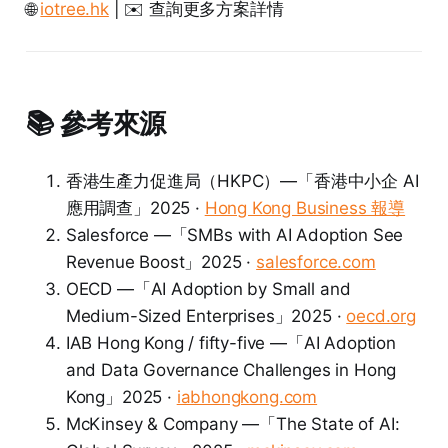
🌐
iotree.hk
| ✉️ 查詢更多方案詳情
📚 參考來源
香港生產力促進局（HKPC）—「香港中小企 AI
應用調查」2025 ·
Hong Kong Business 報導
Salesforce —「SMBs with AI Adoption See
Revenue Boost」2025 ·
salesforce.com
OECD —「AI Adoption by Small and
Medium-Sized Enterprises」2025 ·
oecd.org
IAB Hong Kong / fifty-five —「AI Adoption
and Data Governance Challenges in Hong
Kong」2025 ·
iabhongkong.com
McKinsey & Company —「The State of AI: