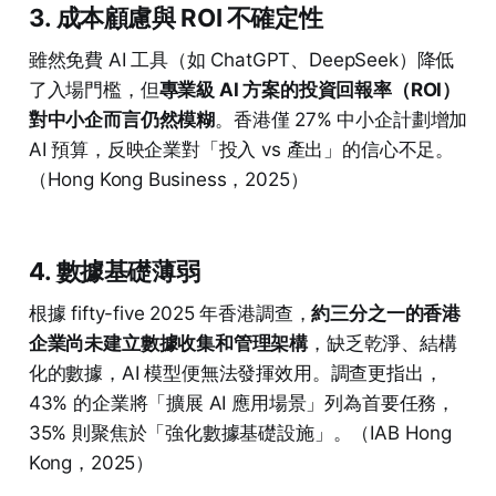
3. 成本顧慮與 ROI 不確定性
雖然免費 AI 工具（如 ChatGPT、DeepSeek）降低
了入場門檻，但
專業級 AI 方案的投資回報率（ROI）
對中小企而言仍然模糊
。香港僅 27% 中小企計劃增加
AI 預算，反映企業對「投入 vs 產出」的信心不足。
（Hong Kong Business，2025）
4. 數據基礎薄弱
根據 fifty-five 2025 年香港調查，
約三分之一的香港
企業尚未建立數據收集和管理架構
，缺乏乾淨、結構
化的數據，AI 模型便無法發揮效用。調查更指出，
43% 的企業將「擴展 AI 應用場景」列為首要任務，
35% 則聚焦於「強化數據基礎設施」。（IAB Hong
Kong，2025）