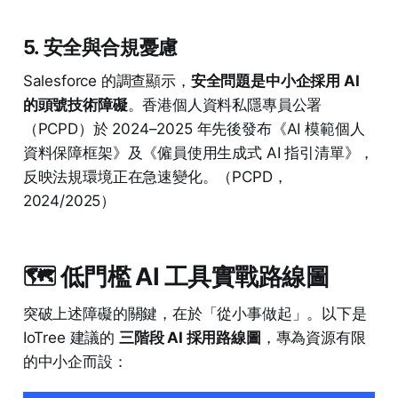
5. 安全與合規憂慮
Salesforce 的調查顯示，
安全問題是中小企採用 AI
的頭號技術障礙
。香港個人資料私隱專員公署
（PCPD）於 2024–2025 年先後發布《AI 模範個人
資料保障框架》及《僱員使用生成式 AI 指引清單》，
反映法規環境正在急速變化。（PCPD，
2024/2025）
🗺️ 低門檻 AI 工具實戰路線圖
突破上述障礙的關鍵，在於「從小事做起」。以下是
IoTree 建議的
三階段 AI 採用路線圖
，專為資源有限
的中小企而設：