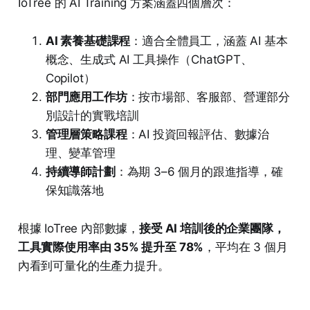
IoTree 的 AI Training 方案涵蓋四個層次：
AI 素養基礎課程
：適合全體員工，涵蓋 AI 基本
概念、生成式 AI 工具操作（ChatGPT、
Copilot）
部門應用工作坊
：按市場部、客服部、營運部分
別設計的實戰培訓
管理層策略課程
：AI 投資回報評估、數據治
理、變革管理
持續導師計劃
：為期 3–6 個月的跟進指導，確
保知識落地
根據 IoTree 內部數據，
接受 AI 培訓後的企業團隊，
工具實際使用率由 35% 提升至 78%
，平均在 3 個月
內看到可量化的生產力提升。