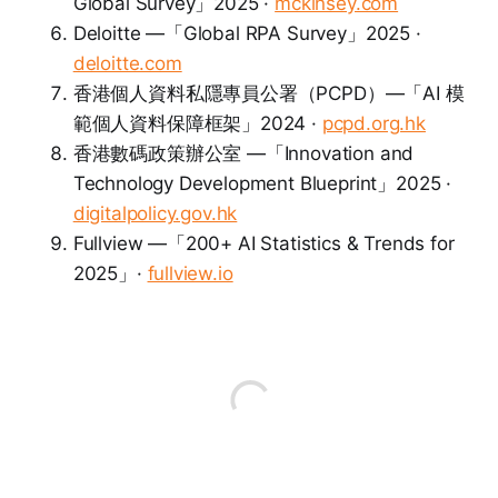
Global Survey」2025 ·
mckinsey.com
Deloitte —「Global RPA Survey」2025 ·
deloitte.com
香港個人資料私隱專員公署（PCPD）—「AI 模
範個人資料保障框架」2024 ·
pcpd.org.hk
香港數碼政策辦公室 —「Innovation and
Technology Development Blueprint」2025 ·
digitalpolicy.gov.hk
Fullview —「200+ AI Statistics & Trends for
2025」·
fullview.io