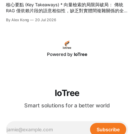
核心要點 (Key Takeaways) * 向量檢索的局限與破局： 傳統
RAG 僅依賴片段的語意相似性，缺乏對實體間複雜關係的全
面理解。GraphRAG 將「知識圖譜」引入 RAG，從根本上解
By Alex Kong
20 Jul 2026
決了長鏈條跨章節推理與全局性分析的難題。 * 打破 99% 的
AI 幻覺： 藉由將非結構化數據轉化為結構化的實體-關係網絡
（Entity-Relation Graph），IoTree 客製化 GraphRAG 系統為
大語言模型（LLM）提供了可回溯、可驗證的精準上下文，使
決策幻覺率降至極低。 * 長期組織無形資產： 結合 IoTree 智
能 RAG 架構與 RPA 流程自動化，GraphRAG 能自動挖掘、串
Powered by
IoTree
聯分散在 ERP、CRM 與各類文檔中的隱性知識，建構企業專
屬的自動進化知識大腦，實現高達 320% 的卓越營運回報。
目錄 * 一、
IoTree
Smart solutions for a better world
Subscribe