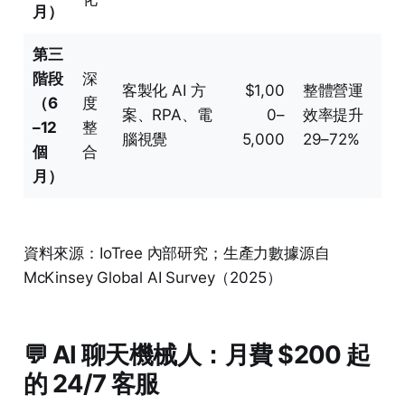
月）
第三
階段
深
客製化 AI 方
$1,00
整體營運
（6
度
案、RPA、電
0–
效率提升
–12
整
腦視覺
5,000
29–72%
個
合
月）
資料來源：IoTree 內部研究；生產力數據源自
McKinsey Global AI Survey（2025）
💬 AI 聊天機械人：月費 $200 起
的 24/7 客服