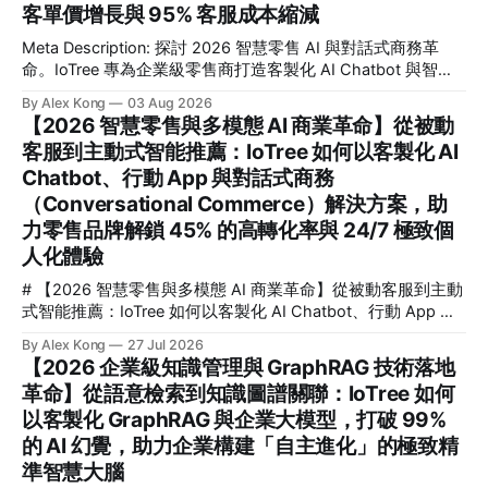
合，正是幫助企業擺脫傳統被動監控、實現毫秒級主動式威脅
客單價增長與 95% 客服成本縮減
偵測與安全防範的核心關鍵。這篇文章專為企業技術決策者、
Meta Description: 探討 2026 智慧零售 AI 與對話式商務革
CTO、安全與營運總監，以及希望利用智慧影像提升效能的管
命。IoTree 專為企業級零售商打造客製化 AI Chatbot 與智慧
理者而寫。我們將深度解析 IoTree 如何透過尖端演算法與硬
推薦引擎，助您解鎖 35% 客單價增長並縮減 95% 客服成本，
體協同優化，協助企業在複雜的工業、商業與智慧園區場景
By Alex Kong
03 Aug 2026
實現全通路自動化收單。 # 【2026 全通路智慧零售 AI 與對
中，解鎖高達 99.8% 的檢測精準度，並實現 300% 的營運效
【2026 智慧零售與多模態 AI 商業革命】從被動
話式商務革命】從流量觸點到自動化收單：IoTree 如何以客製
能躍升。
客服到主動式智能推薦：IoTree 如何以客製化 AI
化 AI Chatbot 與智慧推薦引擎，助企業解鎖 35% 客單價增長
Chatbot、行動 App 與對話式商務
與 95% 客服成本縮減 💡 核心要點速覽 (Key Takeaways) * 🎯
核心解答：對話式商務如何幫助零售業進行 AI 轉型？透過將
（Conversational Commerce）解決方案，助
AI 深度整合至全通路（Omnichannel），企業能將破碎的流量
力零售品牌解鎖 45% 的高轉化率與 24/7 極致個
觸點轉化為高轉化的雙向互動，實現從「主動搜尋」到「對話
人化體驗
即收單」的無縫體驗。
# 【2026 智慧零售與多模態 AI 商業革命】從被動客服到主動
式智能推薦：IoTree 如何以客製化 AI Chatbot、行動 App 與
對話式商務（Conversational Commerce）解決方案，助力零
By Alex Kong
27 Jul 2026
售品牌解鎖 45% 的高轉化率與 24/7 極致個人化體驗 💡 核心
【2026 企業級知識管理與 GraphRAG 技術落地
要點速覽 (Key Takeaways) * 核心痛點： 傳統零售面臨流量紅
革命】從語意檢索到知識圖譜關聯：IoTree 如何
利消失、獲客成本 (CAC) 飆升 240% 的困境，被動式客服已
以客製化 GraphRAG 與企業大模型，打破 99%
無法滿足消費者對即時、個人化互動的期待。 * 解決方案：
IoTree 推出基於多模態大語言模型 (LLM) 的「對話式商務」與
的 AI 幻覺，助力企業構建「自主進化」的極致精
「智慧零售 AI」解決方案，深度整合客製化 AI Chatbot、原
準智慧大腦
生行動 App 與企業級 CRM/