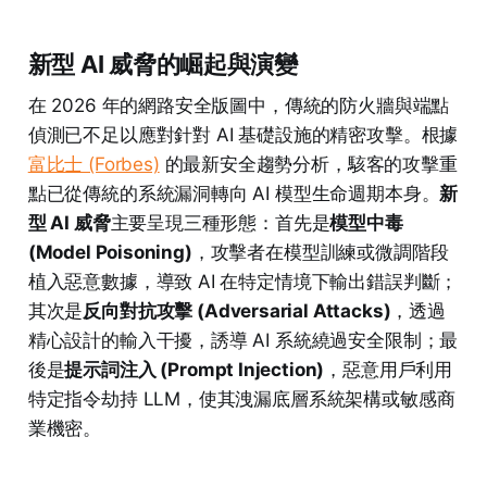
新型 AI 威脅的崛起與演變
在 2026 年的網路安全版圖中，傳統的防火牆與端點
偵測已不足以應對針對 AI 基礎設施的精密攻擊。根據
富比士 (Forbes)
的最新安全趨勢分析，駭客的攻擊重
點已從傳統的系統漏洞轉向 AI 模型生命週期本身。
新
型 AI 威脅
主要呈現三種形態：首先是
模型中毒
(Model Poisoning)
，攻擊者在模型訓練或微調階段
植入惡意數據，導致 AI 在特定情境下輸出錯誤判斷；
其次是
反向對抗攻擊 (Adversarial Attacks)
，透過
精心設計的輸入干擾，誘導 AI 系統繞過安全限制；最
後是
提示詞注入 (Prompt Injection)
，惡意用戶利用
特定指令劫持 LLM，使其洩漏底層系統架構或敏感商
業機密。