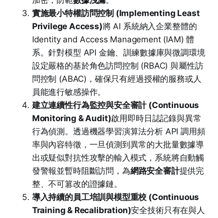
加密，防範
數據洩漏
。
實施最小特權訪問控制 (Implementing Least
Privilege Access)
將 AI 系統納入企業整體的
Identity and Access Management (IAM) 體
系。針對模型 API 金鑰、訓練數據庫與微調環境
設定嚴格的基於角色訪問控制 (RBAC) 與屬性訪
問控制 (ABAC)，確保只有經過授權的服務或人
員能進行敏感操作。
建立連續性行為監控與安全審計 (Continuous
Monitoring & Audit)
啟用即時日誌記錄與異常
行為偵測。透過機器學習演算法分析 API 調用頻
率與內容特徵，一旦偵測到異常的大批量數據導
出或疑似對抗性攻擊的輸入模式，系統將自動觸
發警報並暫時阻斷訪問，為
網路安全審計
提供完
整、不可篡改的證據鏈。
導入持續的員工培訓與模型重校 (Continuous
Training & Recalibration)
安全技術只有在與人