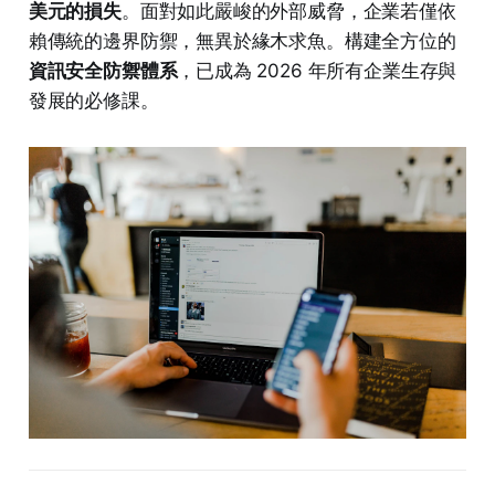
美元的損失
。面對如此嚴峻的外部威脅，企業若僅依
賴傳統的邊界防禦，無異於緣木求魚。構建全方位的
資訊安全防禦體系
，已成為 2026 年所有企業生存與
發展的必修課。