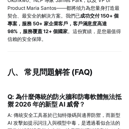
Okonkwo、NLP 專家 James Park，以及 VP of
Product Maria Santos——都將傾力為您量身打造最
契合、最安全的解決方案。我們已
成功交付 150+ 個
專案，服務 50+ 家企業客戶，客戶滿意度高達
98%，服務覆蓋 12+ 個國家
。這份實績，是您最值得
信賴的安全保障。
八、 常見問題解答 (FAQ)
Q: 為什麼傳統的防火牆和防毒軟體無法抵
禦 2026 年的新型 AI 威脅？
A: 傳統安全工具基於已知特徵碼與邊界防禦，而新型
AI 攻擊如提示詞注入與模型中毒，是透過看似合法的