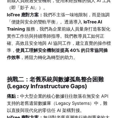
前線人員繞過安全機制，使用未經授權的個人 AI 工具
（即「影子 AI」）。
IoTree 應對方案：
我們不主張一味地限制，而是強調
「便捷與安全的雙軌平衡」。透過導入
IoTree AI
Training
服務，我們為企業前線人員量身打造客製化
實作工作坊與持續導師指導。我們教導員工如何正
確、高效且安全地與 AI 協同工作，建立直覺的操作標
準，
使員工理解安全機制並提高 40% 的日常協同操
作效率
，將阻力轉化為轉型的助力。
挑戰二：老舊系統與數據孤島整合困難
(Legacy Infrastructure Gaps)
痛點：
中大型企業的核心數據往往散落在無安全 API
支持的老舊遺留數據庫（Legacy Systems）中，難
以直接與現代化的零信任 AI 架構對接。
IoTree 應對方案：
無須對老舊底層進行推倒重來的大