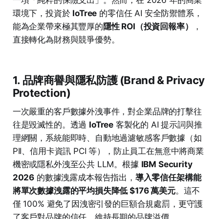
一項「純粹的保險支出」。然而，在 2026 年的商業
環境下，投資於
IoTree
的零信任 AI 安全防禦體系，
能為企業帶來極其豐厚的
隱性 ROI（投資回報率）
，
直接轉化為財務與競爭優勢。
1. 品牌商譽與隱私防護 (Brand & Privacy
Protection)
一次嚴重的客戶數據外洩事件，對企業品牌的打擊往
往是毀滅性的。透過
IoTree
客製化的 AI 提示詞與推
理網關，系統能即時、自動地過濾敏感客戶數據（如
PII、信用卡資訊 PCI 等），防止員工在無意中將商業
機密或隱私外洩至公共 LLM。根據
IBM Security
2026
的數據洩露成本報告指出，
導入零信任架構能
將單次數據洩露的平均損失降低 $176 萬美元
。這不
僅 100% 避免了因洩密引發的巨額合規處罰，更守護
了客戶對品牌的信任，維持長期的品牌溢價。