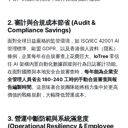
2. 審計與合規成本節省 (Audit &
Compliance Savings)
面對全球日益嚴格的監管環境，如 ISO/IEC 42001 AI
管理標準、歐盟 GDPR、以及香港個人資料（隱私）
條例，企業每年在合規審查上花費巨大。
IoTree
零信
任 AI 架構內置自動化數據跟蹤與行為日誌審計功能。
在面對國際與本地安全合規審查時，
每年能為企業安
全管理人員省去 180-240 工時的手動合規審查與報
告編製時間
。這意味著合規團隊能將精力集中於更高
價值的戰略規劃，大幅降低營運成本。
3. 營運中斷防範與系統滿意度
(Operational Resiliency & Employee