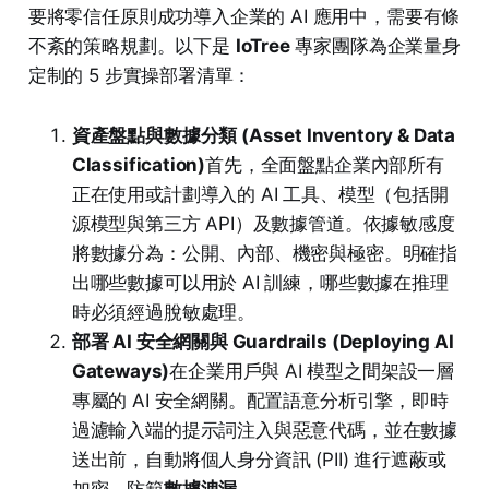
要將零信任原則成功導入企業的 AI 應用中，需要有條
不紊的策略規劃。以下是
IoTree
專家團隊為企業量身
定制的 5 步實操部署清單：
資產盤點與數據分類 (Asset Inventory & Data
Classification)
首先，全面盤點企業內部所有
正在使用或計劃導入的 AI 工具、模型（包括開
源模型與第三方 API）及數據管道。依據敏感度
將數據分為：公開、內部、機密與極密。明確指
出哪些數據可以用於 AI 訓練，哪些數據在推理
時必須經過脫敏處理。
部署 AI 安全網關與 Guardrails (Deploying AI
Gateways)
在企業用戶與 AI 模型之間架設一層
專屬的 AI 安全網關。配置語意分析引擎，即時
過濾輸入端的提示詞注入與惡意代碼，並在數據
送出前，自動將個人身分資訊 (PII) 進行遮蔽或