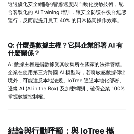
透過優化安全網關的響應速度與自動化脫敏技術，配
合客製化的 AI Training 培訓，讓安全防護在後台無感
運行，反而能提升員工 40% 的日常協同操作效率。
Q: 什麼是數據主權？它與企業部署 AI 有
什麼關係？
A: 數據主權是指數據受其收集所在國家的法律管轄。
企業在使用第三方跨國 AI 模型時，若將敏感數據傳出
境外，可能違反本地法規。IoTree 透過本地化部署、
邊緣 AI (AI in the Box) 及加密網關，確保企業 100%
掌握數據控制權。
結論與行動呼籲：與 IoTree 攜