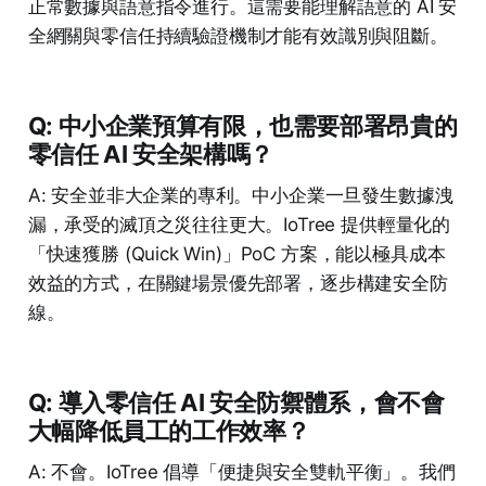
正常數據與語意指令進行。這需要能理解語意的 AI 安
全網關與零信任持續驗證機制才能有效識別與阻斷。
Q: 中小企業預算有限，也需要部署昂貴的
零信任 AI 安全架構嗎？
A: 安全並非大企業的專利。中小企業一旦發生數據洩
漏，承受的滅頂之災往往更大。IoTree 提供輕量化的
「快速獲勝 (Quick Win)」PoC 方案，能以極具成本
效益的方式，在關鍵場景優先部署，逐步構建安全防
線。
Q: 導入零信任 AI 安全防禦體系，會不會
大幅降低員工的工作效率？
A: 不會。IoTree 倡導「便捷與安全雙軌平衡」。我們