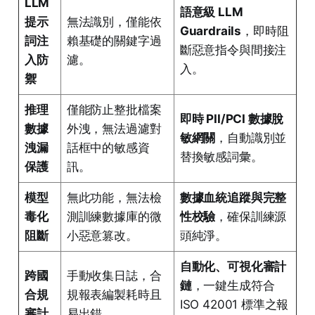
LLM
語意級 LLM
提示
無法識別，僅能依
Guardrails
，即時阻
詞注
賴基礎的關鍵字過
斷惡意指令與間接注
入防
濾。
入。
禦
推理
僅能防止整批檔案
即時 PII/PCI 數據脫
數據
外洩，無法過濾對
敏網關
，自動識別並
洩漏
話框中的敏感資
替換敏感詞彙。
保護
訊。
模型
無此功能，無法檢
數據血統追蹤與完整
毒化
測訓練數據庫的微
性校驗
，確保訓練源
阻斷
小惡意篡改。
頭純淨。
自動化、可視化審計
跨國
手動收集日誌，合
鏈
，一鍵生成符合
合規
規報表編製耗時且
ISO 42001 標準之報
審計
易出錯。