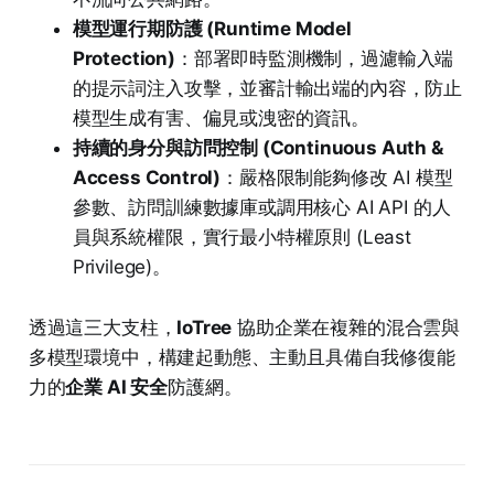
模型運行期防護 (Runtime Model
Protection)
：部署即時監測機制，過濾輸入端
的提示詞注入攻擊，並審計輸出端的內容，防止
模型生成有害、偏見或洩密的資訊。
持續的身分與訪問控制 (Continuous Auth &
Access Control)
：嚴格限制能夠修改 AI 模型
參數、訪問訓練數據庫或調用核心 AI API 的人
員與系統權限，實行最小特權原則 (Least
Privilege)。
透過這三大支柱，
IoTree
協助企業在複雜的混合雲與
多模型環境中，構建起動態、主動且具備自我修復能
力的
企業 AI 安全
防護網。