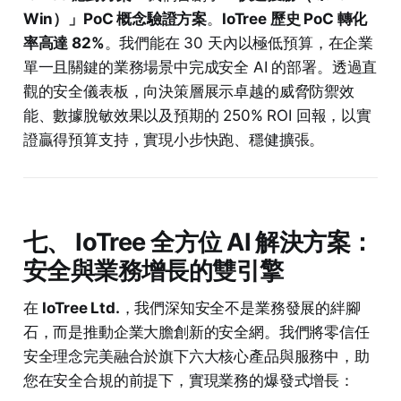
Win）」PoC 概念驗證方案
。
IoTree 歷史 PoC 轉化
率高達 82%
。我們能在 30 天內以極低預算，在企業
單一且關鍵的業務場景中完成安全 AI 的部署。透過直
觀的安全儀表板，向決策層展示卓越的威脅防禦效
能、數據脫敏效果以及預期的 250% ROI 回報，以實
證贏得預算支持，實現小步快跑、穩健擴張。
七、 IoTree 全方位 AI 解決方案：
安全與業務增長的雙引擎
在
IoTree Ltd.
，我們深知安全不是業務發展的絆腳
石，而是推動企業大膽創新的安全網。我們將零信任
安全理念完美融合於旗下六大核心產品與服務中，助
您在安全合規的前提下，實現業務的爆發式增長：