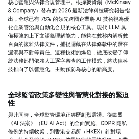
核心營運與法律合規管理中。根據麥肯錫（McKinsey
& Company）發布的 2026 最新法律科技研究報告指
出，全球已有 76% 的領先跨國企業將 AI 技術視為優
化企業管治與自動化合規的核心工具。現代 LLM 具
備極強的上下文語義理解能力，能夠在數秒內解析數
百頁的複雜法律文件，捕捉隱藏在法律條款中的潛在
漏洞與不對等責任。這種技術的爆發，徹底改變了傳
統法務部門依賴人工逐字審查的工作模式，將法律科
技推向了以智慧化、主動預防為核心的新高度。
全球監管政策多變性與智慧化對接的緊迫
性
與此同時，全球監管環境正經歷劇烈震盪。從歐盟
《AI 法案》（EU AI Act）的全面實施、GDPR 隱私
條例的持續收緊，到香港交易所（HKEX）針對環