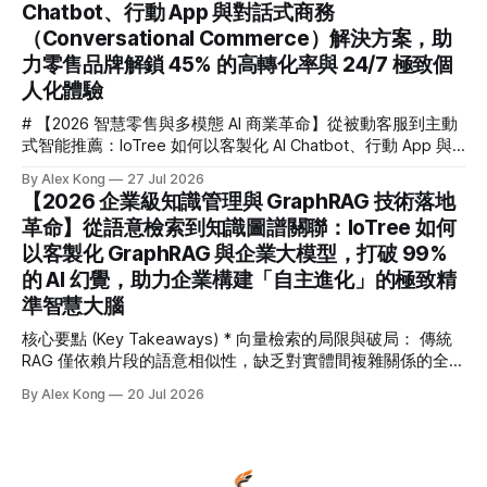
Chatbot、行動 App 與對話式商務
95% 客服成本縮減 💡 核心要點速覽 (Key Takeaways) * 🎯 核
心解答：對話式商務如何幫助零售業進行 AI 轉型？透過將 AI
（Conversational Commerce）解決方案，助
深度整合至全通路（Omnichannel），企業能將破碎的流量觸
力零售品牌解鎖 45% 的高轉化率與 24/7 極致個
點轉化為高轉化的雙向互動，實現從「主動搜尋」到「對話即
人化體驗
收單」的無縫體驗。
# 【2026 智慧零售與多模態 AI 商業革命】從被動客服到主動
式智能推薦：IoTree 如何以客製化 AI Chatbot、行動 App 與
對話式商務（Conversational Commerce）解決方案，助力零
By Alex Kong
27 Jul 2026
售品牌解鎖 45% 的高轉化率與 24/7 極致個人化體驗 💡 核心
【2026 企業級知識管理與 GraphRAG 技術落地
要點速覽 (Key Takeaways) * 核心痛點： 傳統零售面臨流量
革命】從語意檢索到知識圖譜關聯：IoTree 如何
紅利消失、獲客成本 (CAC) 飆升 240% 的困境，被動式客服已
以客製化 GraphRAG 與企業大模型，打破 99%
無法滿足消費者對即時、個人化互動的期待。 * 解決方案：
IoTree 推出基於多模態大語言模型 (LLM) 的「對話式商務」
的 AI 幻覺，助力企業構建「自主進化」的極致精
與「智慧零售 AI」解決方案，深度整合客製化 AI Chatbot、原
準智慧大腦
生行動 App 與企業級 CRM/
核心要點 (Key Takeaways) * 向量檢索的局限與破局： 傳統
RAG 僅依賴片段的語意相似性，缺乏對實體間複雜關係的全面
理解。GraphRAG 將「知識圖譜」引入 RAG，從根本上解決了
By Alex Kong
20 Jul 2026
長鏈條跨章節推理與全局性分析的難題。 * 打破 99% 的 AI 幻
覺： 藉由將非結構化數據轉化為結構化的實體-關係網絡
（Entity-Relation Graph），IoTree 客製化 GraphRAG 系統為
大語言模型（LLM）提供了可回溯、可驗證的精準上下文，使