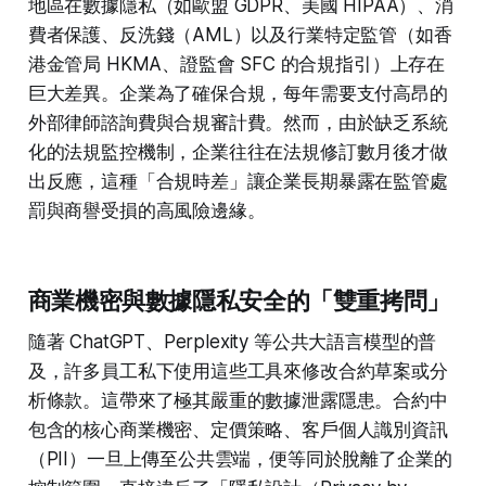
地區在數據隱私（如歐盟 GDPR、美國 HIPAA）、消
費者保護、反洗錢（AML）以及行業特定監管（如香
港金管局 HKMA、證監會 SFC 的合規指引）上存在
巨大差異。企業為了確保合規，每年需要支付高昂的
外部律師諮詢費與合規審計費。然而，由於缺乏系統
化的法規監控機制，企業往往在法規修訂數月後才做
出反應，這種「合規時差」讓企業長期暴露在監管處
罰與商譽受損的高風險邊緣。
商業機密與數據隱私安全的「雙重拷問」
隨著 ChatGPT、Perplexity 等公共大語言模型的普
及，許多員工私下使用這些工具來修改合約草案或分
析條款。這帶來了極其嚴重的數據泄露隱患。合約中
包含的核心商業機密、定價策略、客戶個人識別資訊
（PII）一旦上傳至公共雲端，便等同於脫離了企業的