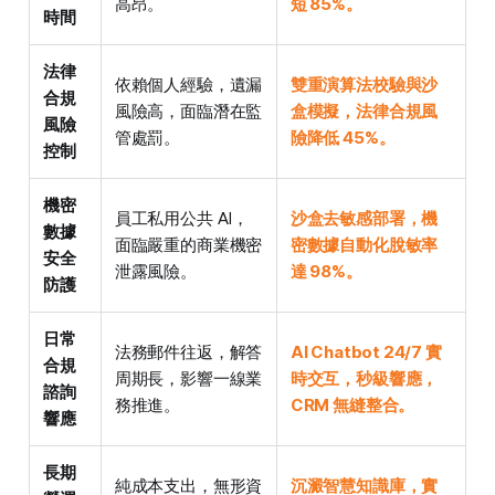
高昂。
短 85%。
時間
法律
依賴個人經驗，遺漏
雙重演算法校驗與沙
合規
風險高，面臨潛在監
盒模擬，法律合規風
風險
管處罰。
險降低 45%。
控制
機密
員工私用公共 AI，
沙盒去敏感部署，機
數據
面臨嚴重的商業機密
密數據自動化脫敏率
安全
泄露風險。
達 98%。
防護
日常
法務郵件往返，解答
AI Chatbot 24/7 實
合規
周期長，影響一線業
時交互，秒級響應，
諮詢
務推進。
CRM 無縫整合。
響應
長期
純成本支出，無形資
沉澱智慧知識庫，實