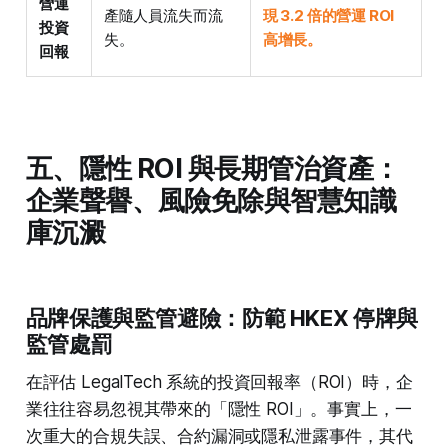
營運
產隨人員流失而流
現 3.2 倍的營運 ROI
投資
失。
高增長。
回報
五、隱性 ROI 與長期管治資產：
企業聲譽、風險免除與智慧知識
庫沉澱
品牌保護與監管避險：防範 HKEX 停牌與
監管處罰
在評估 LegalTech 系統的投資回報率（ROI）時，企
業往往容易忽視其帶來的「隱性 ROI」。事實上，一
次重大的合規失誤、合約漏洞或隱私泄露事件，其代