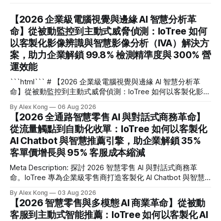
【2026 企業級電腦視覺與邊緣 AI 智慧分析革
命】從被動監控到主動式威脅偵測：IoTree 如何
以客製化影像辨識與智慧影像分析（IVA）解決方
案，助力企業解鎖 99.8% 檢測精準度與 300% 營
運效能
```html``` # 【2026 企業級電腦視覺與邊緣 AI 智慧分析革
命】從被動監控到主動式威脅偵測：IoTree 如何以客製化影像
辨識與智慧影像分析（IVA）解決方案，助力企業解鎖 99.8%
By Alex Kong
06 Aug 2026
檢測精準度與 300% 營運效能 在 2026 年的數位轉型浪潮中，
【2026 全通路智慧零售 AI 與對話式商務革命】
企業如何將海量無效的監控畫面轉化為即時決策資產？**電腦
從流量觸點到自動化收單：IoTree 如何以客製化
視覺**（Computer Vision）與客製化**影像辨識**（Image
AI Chatbot 與智慧推薦引擎，助企業解鎖 35%
Recognition）技術與邊緣 AI（Edge AI）的深度結合，正是幫
助企業擺脫傳統被動監控、實現毫秒級主動式威脅偵測與安全
客單價增長與 95% 客服成本縮減
防範的核心關鍵。這篇文章專為企業技術決策者、CTO、安全
Meta Description: 探討 2026 智慧零售 AI 與對話式商務革
與營運總監，以及希望利用智慧影像提升效能的管理者而寫。
命。IoTree 專為企業級零售商打造客製化 AI Chatbot 與智慧
我們將深度解析 IoTree 如何透過尖端演算法與硬體協同優
推薦引擎，助您解鎖 35% 客單價增長並縮減 95% 客服成本，
化，協助企業在複雜的工業、商業與智慧園區場景中，解鎖高
By Alex Kong
03 Aug 2026
實現全通路自動化收單。 # 【2026 全通路智慧零售 AI 與對話
達 99.8% 的檢測精準度，並實現 300% 的營運效能躍升。
【2026 智慧零售與多模態 AI 商業革命】從被動
式商務革命】從流量觸點到自動化收單：IoTree 如何以客製化
客服到主動式智能推薦：IoTree 如何以客製化 AI
AI Chatbot 與智慧推薦引擎，助企業解鎖 35% 客單價增長與