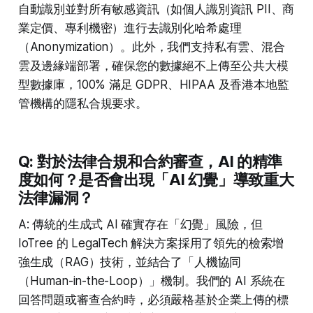
自動識別並對所有敏感資訊（如個人識別資訊 PII、商
業定價、專利機密）進行去識別化哈希處理
（Anonymization）。此外，我們支持私有雲、混合
雲及邊緣端部署，確保您的數據絕不上傳至公共大模
型數據庫，100% 滿足 GDPR、HIPAA 及香港本地監
管機構的隱私合規要求。
Q: 對於法律合規和合約審查，AI 的精準
度如何？是否會出現「AI 幻覺」導致重大
法律漏洞？
A: 傳統的生成式 AI 確實存在「幻覺」風險，但
IoTree 的 LegalTech 解決方案採用了領先的檢索增
強生成（RAG）技術，並結合了「人機協同
（Human-in-the-Loop）」機制。我們的 AI 系統在
回答問題或審查合約時，必須嚴格基於企業上傳的標