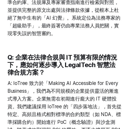
準合約庫、法規庫及專家審查指南進行檢索與對照，
並提供完整的原文出處與法律條款依據，從根本上杜
絕了無中生有的「AI 幻覺」。系統定位為法務專家的
「超級助手」，最終簽署仍由專業法務人員把關，實
現零失誤的智慧審約。
Q: 企業在法律合規與 IT 預算有限的情況
下，應如何逐步導入 LegalTech 智慧法
律合規方案？
A: IoTree 致力於「Making AI Accessible for Every
Business」，我們為不同規模的企業提供靈活的漸進
式導入方案。企業無需在初期進行龐大的 IT 硬體投
資。我們建議採用 IoTree 的「四步落地法」，首先從
特定、高頻且格式相對標準的合約類型（如 NDA、標
準採購合約）開始進行 PoC（概念驗證）與沙盒測