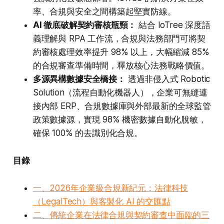
率、合規與安全之間構築起堅實防線。
AI 徹底破解契約審核瓶頸：
結合 IoTree 深度語
義理解與 RPA 工作流，合規與法務部門可將契
約審核處理效率提升 98% 以上，大幅縮減 85%
的合規審查準備時間，釋放核心法務戰略價值。
多源異構數據安全橋接：
透過非侵入式 Robotic
Solution（流程自動化機器人），企業可無縫連
接內部 ERP、合規數據庫與外部最新的全球監管
政策數據源，實現 98% 機密數據自動化脫敏，
確保 100% 的去識別化合規。
目錄
一、2026年企業級合規新紀元：法律科技
（LegalTech）與客製化 AI 的交匯點
二、傳統企業在法律合規與契約審查中面臨的三