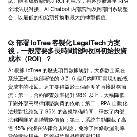
試。隨著成效顯現與 ROI 的釋放，再逐步擴展至 RPA
全球法規對接、AI Chatbot 內部諮詢及跨部門系統整
合，以最低的初始預算換取最大的轉型價值。
Q: 部署 IoTree 客製化 LegalTech 方案
後，一般需要多長時間能夠收回初始投資
成本（ROI）？
A: 根據 IoTree 的歷史項目數據統計，大多數企業在
系統正式上線部署後的 3 到 6 個月內即可實現初始投
資成本的收回。這主要得益於三個維度的直接財務節
流：第一，合約審查效率提升 98% 以上，大幅降低
了對外部高昂律師諮詢費的依賴；第二，RPA 自動化
法規對接縮短了 85% 的合規準備時間，釋放了內部
法務團隊的高階戰略價值；第三，系統主動攔截了高
達 45% 的潜在法律合規風險，免除了因條款漏洞導
致的訴訟損失、監管罰款與品牌商譽折損。