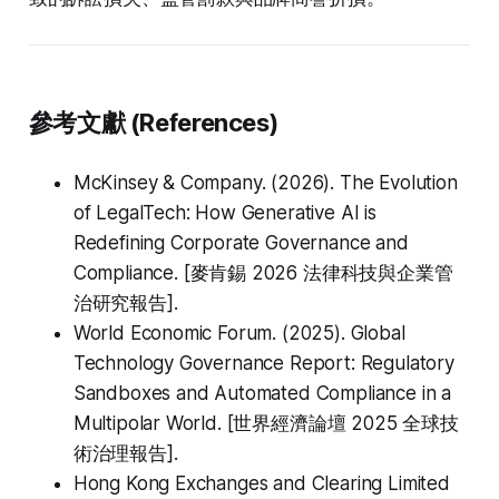
參考文獻 (References)
McKinsey & Company. (2026).
The Evolution
of LegalTech: How Generative AI is
Redefining Corporate Governance and
Compliance
. [麥肯錫 2026 法律科技與企業管
治研究報告].
World Economic Forum. (2025).
Global
Technology Governance Report: Regulatory
Sandboxes and Automated Compliance in a
Multipolar World
. [世界經濟論壇 2025 全球技
術治理報告].
Hong Kong Exchanges and Clearing Limited