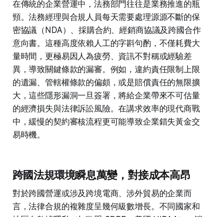
在傳統的企業營運中，法務部門往往是業務推進的瓶
頸。法務經理與合規人員每天需要處理源源不斷的保
密協議（NDA）、採購合約、經銷商協議及跨國合作
意向書。這種高度依賴人工的字斟句酌，不僅耗費大
量時間，更極易因人為疲勞、資訊不對稱或經驗差
異，導致關鍵條款的漏審。例如，違約責任限制上限
的遺漏、管轄權條款的偏頗，或是賠償責任的無限擴
大，這些隱形漏洞一旦簽署，將給企業帶來不可估量
的經濟損失與法律訴訟風險。在講求效率的現代商戰
中，緩慢的契約審核流程更可能導致企業錯失黃金交
易時機。
跨國法規環境瞬息萬變，對接成本高昂
對於跨國營運或涉及跨境電商、涉外貿易的企業而
言，法律合規的複雜度呈幾何級數增長。不同國家和