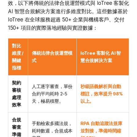
效，以下將傳統的法律合規運營模式與 IoTree 客製化
AI 智慧合規解決方案進行多維度對比。這些數據基於
IoTree 在全球服務超過 50+ 企業與機構客戶、交付
150+ 項目的實際落地經驗與實證數據：
對比
維度 /
傳統法律合規運營模
IoTree 客製化 AI 智
關鍵
式
慧合規解決方案
指標
契約
人工逐字審查，單份
秒級語義解析與自動
審核
合約平均耗時 2-5
標註，效率提升 98%
處理
天，極易積壓。
以上。
效率
合規
手動檢索多國法規，
RPA 自動追蹤法規庫
審查
耗時數週，合規成本
並對接，準備時間縮
準備