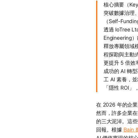
核心摘要（Key
突破數據治理、
（Self-Fu
透過 IoTre
Enginee
釋放專屬領域模型的
程探勘與主動式 
更提升 5 倍效
成功的 AI 轉
工 AI 素養
「隱性 ROI」
在 2026 年
然而，許多企業在
的三大泥淖。這些瓶
回報。根據
Bain
AI 價值實現的核心