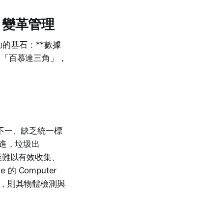
、變革管理
功的基石：**數據
上的「百慕達三角」，
不一、缺乏統一標
圾進，垃圾出
，企業難以有效收集、
 Computer
據雜亂，則其物體檢測與