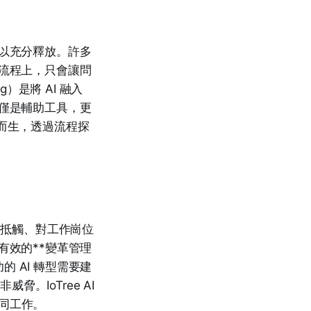
難以充分釋放。許多
舊流程上，只會讓問
g）是將 AI 融入
不僅是輔助工具，更
是為此而生，透過流程探
的抵觸、對工作崗位
有效的**變革管理
 AI 轉型需要建
脅。IoTree AI
協同工作。