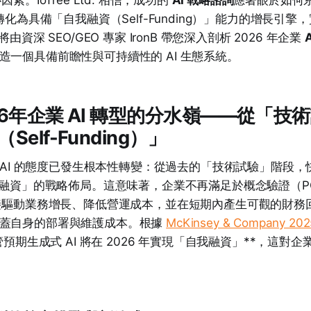
資轉化為具備「自我融資（Self-Funding）」能力的增長引擎
由資深 SEO/GEO 專家 IronB 帶您深入剖析 2026 年企業
造一個具備前瞻性與可持續性的 AI 生態系統。
26年企業 AI 轉型的分水嶺——從「技
elf-Funding）」
業對 AI 的態度已發生根本性轉變：從過去的「技術試驗」階段
自我融資」的戰略佈局。這意味著，企業不再滿足於概念驗證（P
直接驅動業務增長、降低營運成本，並在短期內產生可觀的財務
覆蓋自身的部署與維護成本。根據
McKinsey & Company 2
管預期生成式 AI 將在 2026 年實現「自我融資」**，這對企