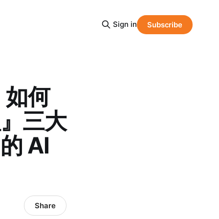
Sign in
Subscribe
：如何
理』三大
 AI
Share