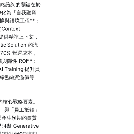
I 戰略諮詢的關鍵在於
轉化為「自我融資
度數據與語境工程**：
ontext
模型提供精準上下文，
 Solution 的流
70% 營運成本，
隱性 ROI**：
raining 提升員
 綠色融資溢價等
展的核心戰略要素。
程」與「員工抵觸」
難以產生預期的實質
Generative
系統性地解決這些