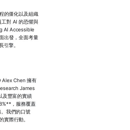
流程的僵化以及組織
對 AI 的恐懼與
I Accessible
戰略層面出發，全面考量
增長引擎。
lex Chen 擁有
search James
體驗）以及豐富的實績
98%**，服務覆蓋
務。我們的口號
務飛躍的實際行動。