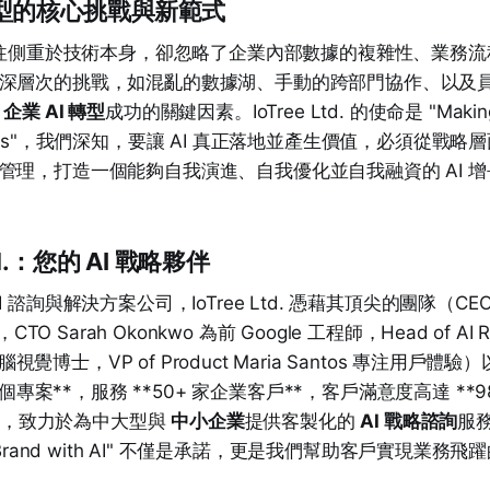
I 轉型的核心挑戰與新範式
署往往側重於技術本身，卻忽略了企業內部數據的複雜性、業務
深層次的挑戰，如混亂的數據湖、手動的跨部門協作、以及員工
礙
企業 AI 轉型
成功的關鍵因素。IoTree Ltd. 的使命是 "Making A
Business"，我們深知，要讓 AI 真正落地並產生價值，必須從
管理，打造一個能夠自我演進、自我優化並自我融資的 AI 
 Ltd.：您的 AI 戰略夥伴
諮詢與解決方案公司，IoTree Ltd. 憑藉其頂尖的團隊（CEO A
CTO Sarah Okonkwo 為前 Google 工程師，Head of AI Re
與電腦視覺博士，VP of Product Maria Santos 專注用戶
+ 個專案**，服務 **50+ 家企業客戶**，客戶滿意度高達 **
**），致力於為中大型與
中小企業
提供客製化的
AI 戰略諮詢
服
 Your Brand with AI" 不僅是承諾，更是我們幫助客戶實現業