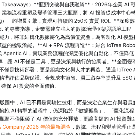
 Takeaways）**瓶頸突破與自我融資**：2026年企業 A
業務流程重塑及變革管理三大瓶頸，將 AI 投資從成本中心
nding）」的增長引擎，實現可持續的 250% 實質 ROI。**深
e Ltd. 的專業指導，企業需建立強大的數據治理框架與語境工程（C
ring）能力，將非結構化數據轉化為高價值資產，為客製化 AI 
極致潛能。**AI + RPA 流程再造**：結合 IoTree Robotic
Agentic AI，實現業務流程的深度優化與自動化，不僅降低 
率，讓 AI 不僅是工具，更是決策與執行的協調者。**全面變革與
型不僅是技術部署，更是組織文化與人才的再造。透過 IoTree AI T
，並精準評估品牌保護、合規成本節省、員工留存率提升及 ESG
，確保 AI 投資的全面價值。
的企業版圖中，AI 已不再是實驗性技術，而是決定企業生存與發
擁抱 AI 轉型的過程中，仍深陷於「數據孤島」、「僵化流
頸不僅阻礙了 AI 價值的充分釋放，更讓高額的 AI 投資
 & Company 2026 年的最新調查
，數據、流程和變革管理正是阻礙 
因素。IoTree Ltd. 相信，成功的
AI 戰略諮詢
應著眼於如何