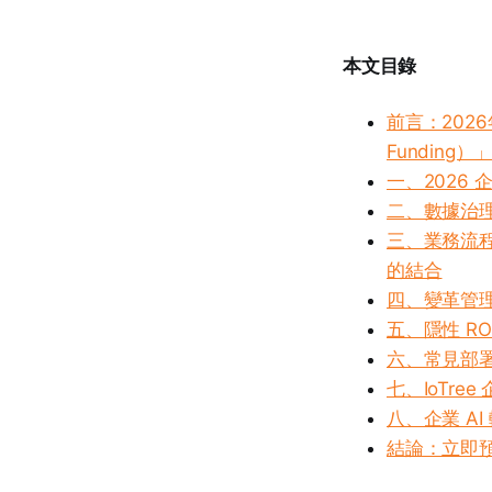
本文目錄
前言：202
Funding）
一、2026
二、數據治理與
三、業務流程重塑
的結合
四、變革管理與人
五、隱性 RO
六、常見部署挑戰與
七、IoTre
八、企業 A
結論：立即預約