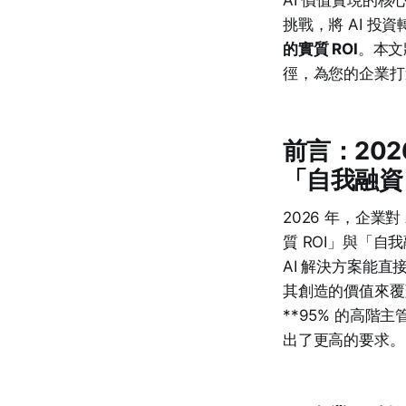
挑戰，將 AI 投
的實質 ROI
。本文將
徑，為您的企業打
前言：20
「自我融資（S
2026 年，企
質 ROI」與「
AI 解決方案能
其創造的價值來
**95% 的高階主
出了更高的要求。