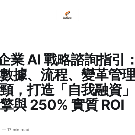
6 企業 AI 戰略諮詢指引
數據、流程、變革管
頸，打造「自我融資」的
與 250% 實質 ROI
6
—
17 min read