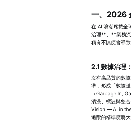
一、2026
在 AI 浪潮席捲
治理**、**業務
稍有不慎便會導致
2.1 數據治
沒有高品質的數據
準，形成「數據孤
（Garbage I
清洗、標註與整合數據
Vision — A
追蹤的精準度將大