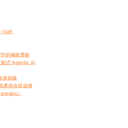
elf-
域模型的極致潛能
式 Agentic AI
」的敏捷組織
無形資產與合規溢價
ategies）