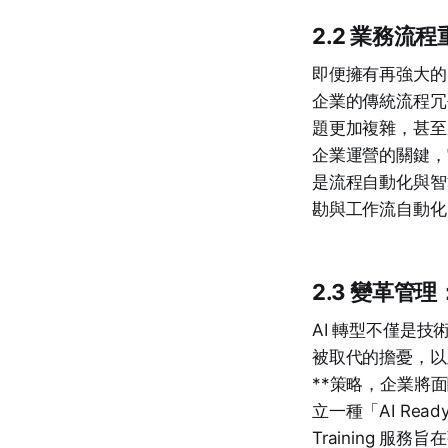
2.2 業務流
即便擁有再強大的
企業的傳統流程冗
題更加複雜，甚至產生新
企業運營的關鍵，
是流程自動化與智能決
勘與工作流自動化
2.3 變革管
AI 轉型不僅是
被取代的擔憂，以
**策略，企業將
立一種「AI Rea
Training 