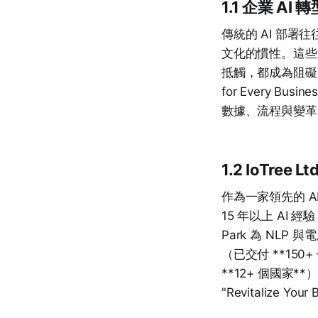
1.1 企業 A
傳統的 AI 部
文化的慣性。這些
抵觸，都成為阻
for Every 
數據、流程與變革
1.2 IoTree
作為一家領先的 AI 
15 年以上 AI 經驗，
Park 為 NLP 
（已交付 **150
**12+ 個國家
"Revitalize