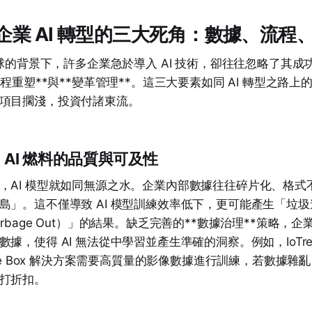
 企業 AI 轉型的三大死角：數據、流程
全球的背景下，許多企業急於導入 AI 技術，卻往往忽略了其成
流程重塑**與**變革管理**。這三大要素如同 AI 轉型之路
項目擱淺，投資付諸東流。
理：AI 燃料的品質與可及性
，AI 模型就如同無源之水。企業內部數據往往碎片化、格式
島」。這不僅導致 AI 模型訓練效率低下，更可能產生「垃
n, Garbage Out）」的結果。缺乏完善的**數據治理**策略
，使得 AI 無法從中學習並產生準確的洞察。例如，IoTree 的
I in the Box 解決方案需要高質量的影像數據進行訓練，若數
打折扣。