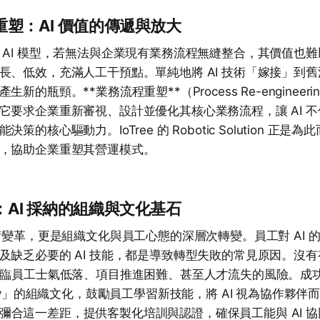
程重塑：AI 價值的傳遞與放大
 AI 模型，若無法與企業現有業務流程無縫整合，其價值也
長、低效，充滿人工干預點。單純地將 AI 技術「嫁接」到
的瓶頸。**業務流程重塑**（Process Re-engineerin
它要求企業重新審視、設計並優化其核心業務流程，讓 AI 
策的核心驅動力。IoTree 的 Robotic Solution 正
，協助企業重塑其營運模式。
理：AI 採納的組織與文化基石
技術變革，更是組織文化與員工心態的深層次轉變。員工對 AI 
及缺乏必要的 AI 技能，都是導致轉型失敗的常見原因。沒有
面臨員工士氣低落、項目推進困難、甚至人才流失的風險。成功的
dy」的組織文化，鼓勵員工學習新技能，將 AI 視為協作夥伴而非威
服務旨在彌合這一差距，提供客製化培訓與認證，確保員工能與 AI 