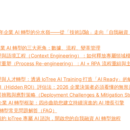
6年企業 AI 轉型的分水嶺——從「技術試驗」走向「自我融資（S
」
 企業 AI 轉型的三大死角：數據、流程、變革管理
語境工程（Context Engineering）：如何釋放專屬領
（Process Re-engineering）：AI + RPA 流程重組與主動
才轉型：透過 IoTree AI Training 打造「AI Ready
I（Hidden ROI）評估法：2026 企業決策者必須看懂的
應對策略（Deployment Challenges & Mitigation Str
e 企業 AI 轉型框架：四步曲助您建立持續演進的 AI 增長引擎
I 轉型常見問題解答（FAQ）
 IoTree 專屬 AI 諮詢，開啟您的自我融資 AI 轉型旅程