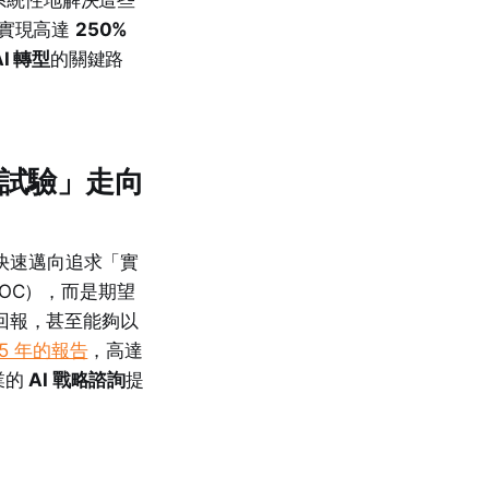
，實現高達
250%
AI 轉型
的關鍵路
術試驗」走向
，快速邁向追求「實
OC），而是期望
回報，甚至能夠以
025 年的報告
，高達
業的
AI 戰略諮詢
提