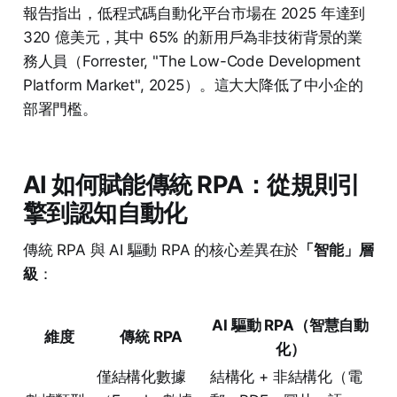
報告指出，低程式碼自動化平台市場在 2025 年達到
320 億美元，其中 65% 的新用戶為非技術背景的業
務人員（Forrester, "The Low-Code Development
Platform Market", 2025）。這大大降低了中小企的
部署門檻。
AI 如何賦能傳統 RPA：從規則引
擎到認知自動化
傳統 RPA 與 AI 驅動 RPA 的核心差異在於
「智能」層
級
：
AI 驅動 RPA（智慧自動
維度
傳統 RPA
化）
僅結構化數據
結構化 + 非結構化（電