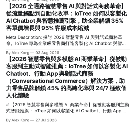
檢測精準度與 300% 營運效能 在 2026 年的數位轉型浪潮
【2026 全通路智慧零售 AI 與對話式商務革命】
中，企業如何將海量無效的監控畫面轉化為即時決策資產？**
從流量觸點到自動化收單：IoTree 如何以客製化
電腦視覺**（Computer Vision）與客製化**影像辨識
AI Chatbot 與智慧推薦引擎，助企業解鎖 35%
**（Image Recognition）技術與邊緣 AI（Edge AI）的深度結
合，正是幫助企業擺脫傳統被動監控、實現毫秒級主動式威脅
客單價增長與 95% 客服成本縮減
偵測與安全防範的核心關鍵。這篇文章專為企業技術決策者、
Meta Description: 探討 2026 智慧零售 AI 與對話式商務革
CTO、安全與營運總監，以及希望利用智慧影像提升效能的管
命。IoTree 專為企業級零售商打造客製化 AI Chatbot 與智慧
理者而寫。我們將深度解析 IoTree 如何透過尖端演算法與硬
推薦引擎，助您解鎖 35% 客單價增長並縮減 95% 客服成本，
體協同優化，協助企業在複雜的工業、商業與智慧園區場景
By Alex Kong
03 Aug 2026
實現全通路自動化收單。 # 【2026 全通路智慧零售 AI 與對
中，解鎖高達 99.8% 的檢測精準度，並實現 300% 的營運效
【2026 智慧零售與多模態 AI 商業革命】從被動
話式商務革命】從流量觸點到自動化收單：IoTree 如何以客製
能躍升。
客服到主動式智能推薦：IoTree 如何以客製化 AI
化 AI Chatbot 與智慧推薦引擎，助企業解鎖 35% 客單價增長
Chatbot、行動 App 與對話式商務
與 95% 客服成本縮減 💡 核心要點速覽 (Key Takeaways) * 🎯
核心解答：對話式商務如何幫助零售業進行 AI 轉型？透過將
（Conversational Commerce）解決方案，助
AI 深度整合至全通路（Omnichannel），企業能將破碎的流量
力零售品牌解鎖 45% 的高轉化率與 24/7 極致個
觸點轉化為高轉化的雙向互動，實現從「主動搜尋」到「對話
人化體驗
即收單」的無縫體驗。
# 【2026 智慧零售與多模態 AI 商業革命】從被動客服到主動
式智能推薦：IoTree 如何以客製化 AI Chatbot、行動 App 與
對話式商務（Conversational Commerce）解決方案，助力零
By Alex Kong
27 Jul 2026
售品牌解鎖 45% 的高轉化率與 24/7 極致個人化體驗 💡 核心
要點速覽 (Key Takeaways) * 核心痛點： 傳統零售面臨流量紅
利消失、獲客成本 (CAC) 飆升 240% 的困境，被動式客服已