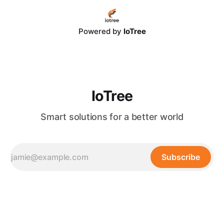
無法滿足消費者對即時、個人化互動的期待。 * 解決方案：
IoTree 推出基於多模態大語言模型 (LLM) 的「對話式商務」與
「智慧零售 AI」解決方案，深度整合客製化 AI Chatbot、原
Powered by
IoTree
生行動 App 與企業級 CRM/
IoTree
Smart solutions for a better world
Subscribe