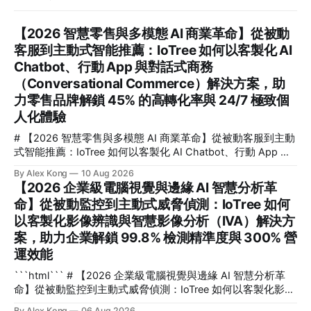
【2026 智慧零售與多模態 AI 商業革命】從被動
客服到主動式智能推薦：IoTree 如何以客製化 AI
Chatbot、行動 App 與對話式商務
（Conversational Commerce）解決方案，助
力零售品牌解鎖 45% 的高轉化率與 24/7 極致個
人化體驗
# 【2026 智慧零售與多模態 AI 商業革命】從被動客服到主動
式智能推薦：IoTree 如何以客製化 AI Chatbot、行動 App 與
對話式商務（Conversational Commerce）解決方案，助力零
By Alex Kong
10 Aug 2026
售品牌解鎖 45% 的高轉化率與 24/7 極致個人化體驗 💡 核心
【2026 企業級電腦視覺與邊緣 AI 智慧分析革
要點速覽 (Key Takeaways) * 核心痛點解決：傳統零售面臨流
命】從被動監控到主動式威脅偵測：IoTree 如何
量紅利消退、獲客成本（CAC）飆升 240% 的困境。IoTree
以客製化影像辨識與智慧影像分析（IVA）解決方
的對話式商務（Conversational Commerce）解決方案，將被
動式售後客服升級為「主動式智能推薦」，直接打通消費者決
案，助力企業解鎖 99.8% 檢測精準度與 300% 營
策路徑。 * 量化商業成效：引進多模態 智慧零售 AI 架構後，
運效能
零售品牌平均可提升 45% 的銷售轉化率、降低 68% 的營運客
```html``` # 【2026 企業級電腦視覺與邊緣 AI 智慧分析革
服成本，
命】從被動監控到主動式威脅偵測：IoTree 如何以客製化影像
辨識與智慧影像分析（IVA）解決方案，助力企業解鎖 99.8%
By Alex Kong
06 Aug 2026