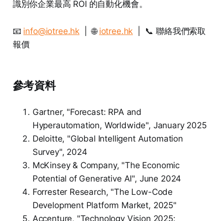
識別你企業最高 ROI 的自動化機會。
📧
info@iotree.hk
| 🌐
iotree.hk
| 📞 聯絡我們索取
報價
參考資料
Gartner, "Forecast: RPA and
Hyperautomation, Worldwide", January 2025
Deloitte, "Global Intelligent Automation
Survey", 2024
McKinsey & Company, "The Economic
Potential of Generative AI", June 2024
Forrester Research, "The Low-Code
Development Platform Market, 2025"
Accenture, "Technology Vision 2025: