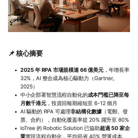
📌 核心摘要
2025 年 RPA 市場規模達 66 億美元
，年增長率
32%，AI 整合成為核心驅動力（Gartner,
2025）
中小企部署智慧流程自動化的
成本門檻已降至每
月數千港元
，投資回報期縮短至 6-12 個月
AI 驅動的 RPA 可處理
非結構化數據
（電郵、發
票、合約），自動化覆蓋率從 20% 躍升至 80%
IoTree 的 Robotic Solution 已協助
超過 50 家企
業
實現流程自動化，平均節省 40% 營運成本