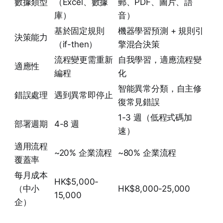
數據類型
（Excel、數據
郵、PDF、圖片、語
庫）
音）
基於固定規則
機器學習預測 + 規則引
決策能力
（if-then）
擎混合決策
流程變更需重新
自我學習，適應流程變
適應性
編程
化
智能異常分類，自主修
錯誤處理
遇到異常即停止
復常見錯誤
1-3 週（低程式碼加
部署週期
4-8 週
速）
適用流程
~20% 企業流程
~80% 企業流程
覆蓋率
每月成本
HK$5,000-
（中小
HK$8,000-25,000
15,000
企）