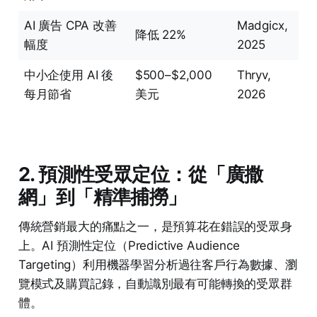
AI 廣告 CPA 改善
Madgicx,
降低 22%
幅度
2025
中小企使用 AI 後
$500–$2,000
Thryv,
每月節省
美元
2026
2. 預測性受眾定位：從「廣撒
網」到「精準捕撈」
傳統營銷最大的痛點之一，是預算花在錯誤的受眾身
上。AI 預測性定位（Predictive Audience
Targeting）利用機器學習分析過往客戶行為數據、瀏
覽模式及購買記錄，自動識別最有可能轉換的受眾群
體。