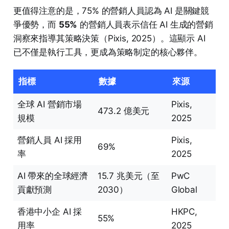
更值得注意的是，75% 的營銷人員認為 AI 是關鍵競
爭優勢，而
55%
的營銷人員表示信任 AI 生成的營銷
洞察來指導其策略決策（Pixis, 2025）。這顯示 AI
已不僅是執行工具，更成為策略制定的核心夥伴。
指標
數據
來源
全球 AI 營銷市場
Pixis,
473.2 億美元
規模
2025
營銷人員 AI 採用
Pixis,
69%
率
2025
AI 帶來的全球經濟
15.7 兆美元（至
PwC
貢獻預測
2030）
Global
香港中小企 AI 採
HKPC,
55%
用率
2025