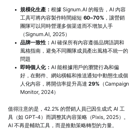
規模化生產：
根據 Signum.AI 的報告，AI 內容
工具可將內容製作時間縮短
60–70%
，讓營銷
團隊可以同時營運多個渠道而不增加人手
（Signum.AI, 2025）
品牌一致性：
AI 確保所有內容遵循品牌語調和
風格指南，避免不同團隊成員產出風格不統一的
問題
即時個人化：
AI 能根據用戶的瀏覽行為和偏
好，在郵件、網站橫幅和推送通知中動態生成個
人化內容，將開信率提升高達
29%
（Campaign
Monitor, 2024）
值得注意的是，42.2% 的營銷人員已因生成式 AI 工
具（如 GPT-4）而調整其內容策略（Pixis, 2025）。
AI 不再是輔助工具，而是推動策略轉型的力量。