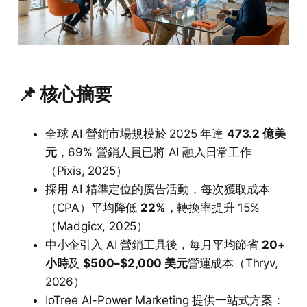
📌 核心摘要
全球 AI 營銷市場規模於 2025 年達
473.2 億美
元
，69% 營銷人員已將 AI 融入日常工作
（Pixis, 2025）
採用 AI 精準定位的廣告活動，每次獲取成本
（CPA）平均降低
22%
，轉換率提升 15%
（Madgicx, 2025）
中小企引入 AI 營銷工具後，每月平均節省
20+
小時
及
$500–$2,000 美元
營運成本（Thryv,
2026）
IoTree AI-Power Marketing 提供一站式方案：