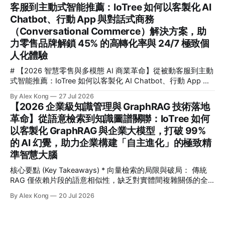
能躍升。
客服到主動式智能推薦：IoTree 如何以客製化 AI
化 AI Chatbot 與智慧推薦引擎，助企業解鎖 35% 客單價增長
Chatbot、行動 App 與對話式商務
與 95% 客服成本縮減 💡 核心要點速覽 (Key Takeaways) * 🎯
核心解答：對話式商務如何幫助零售業進行 AI 轉型？透過將
（Conversational Commerce）解決方案，助
AI 深度整合至全通路（Omnichannel），企業能將破碎的流量
力零售品牌解鎖 45% 的高轉化率與 24/7 極致個
觸點轉化為高轉化的雙向互動，實現從「主動搜尋」到「對話
人化體驗
即收單」的無縫體驗。
# 【2026 智慧零售與多模態 AI 商業革命】從被動客服到主動
式智能推薦：IoTree 如何以客製化 AI Chatbot、行動 App 與
對話式商務（Conversational Commerce）解決方案，助力零
By Alex Kong
27 Jul 2026
售品牌解鎖 45% 的高轉化率與 24/7 極致個人化體驗 💡 核心
【2026 企業級知識管理與 GraphRAG 技術落地
要點速覽 (Key Takeaways) * 核心痛點： 傳統零售面臨流量紅
革命】從語意檢索到知識圖譜關聯：IoTree 如何
利消失、獲客成本 (CAC) 飆升 240% 的困境，被動式客服已
以客製化 GraphRAG 與企業大模型，打破 99%
無法滿足消費者對即時、個人化互動的期待。 * 解決方案：
IoTree 推出基於多模態大語言模型 (LLM) 的「對話式商務」與
的 AI 幻覺，助力企業構建「自主進化」的極致精
「智慧零售 AI」解決方案，深度整合客製化 AI Chatbot、原
準智慧大腦
生行動 App 與企業級 CRM/
核心要點 (Key Takeaways) * 向量檢索的局限與破局： 傳統
RAG 僅依賴片段的語意相似性，缺乏對實體間複雜關係的全
面理解。GraphRAG 將「知識圖譜」引入 RAG，從根本上解
By Alex Kong
20 Jul 2026
決了長鏈條跨章節推理與全局性分析的難題。 * 打破 99% 的
AI 幻覺： 藉由將非結構化數據轉化為結構化的實體-關係網絡
（Entity-Relation Graph），IoTree 客製化 GraphRAG 系統為