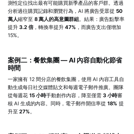
測性定位找出最有可能購買新季產品的客戶群。透過
分析過往購買記錄和瀏覽行為，AI 將廣告受眾從
50
萬人
縮窄至
8 萬人的高意圖群組
。結果：廣告點擊率
提升
3.2 倍
，轉換率提升
47%
，而廣告支出僅增加
15%。
案例二：餐飲集團 — AI 內容自動化節省
時間
一家擁有 12 間分店的餐飲集團，使用 AI 內容工具自
動生成每日社交媒體貼文和每週電子郵件推廣。團隊
從每週花
15 小時
手動創作內容，降至僅需
3 小時
審
核 AI 生成的內容。同時，電子郵件開信率從
18%
提
升至
27%
。