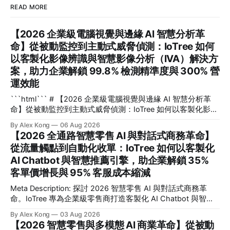
READ MORE
【2026 企業級電腦視覺與邊緣 AI 智慧分析革
命】從被動監控到主動式威脅偵測：IoTree 如何
以客製化影像辨識與智慧影像分析（IVA）解決方
案，助力企業解鎖 99.8% 檢測精準度與 300% 營
運效能
```html``` # 【2026 企業級電腦視覺與邊緣 AI 智慧分析革
命】從被動監控到主動式威脅偵測：IoTree 如何以客製化影像
辨識與智慧影像分析（IVA）解決方案，助力企業解鎖 99.8%
By Alex Kong
06 Aug 2026
檢測精準度與 300% 營運效能 在 2026 年的數位轉型浪潮
【2026 全通路智慧零售 AI 與對話式商務革命】
中，企業如何將海量無效的監控畫面轉化為即時決策資產？**
從流量觸點到自動化收單：IoTree 如何以客製化
電腦視覺**（Computer Vision）與客製化**影像辨識
AI Chatbot 與智慧推薦引擎，助企業解鎖 35%
**（Image Recognition）技術與邊緣 AI（Edge AI）的深度結
合，正是幫助企業擺脫傳統被動監控、實現毫秒級主動式威脅
客單價增長與 95% 客服成本縮減
偵測與安全防範的核心關鍵。這篇文章專為企業技術決策者、
Meta Description: 探討 2026 智慧零售 AI 與對話式商務革
CTO、安全與營運總監，以及希望利用智慧影像提升效能的管
命。IoTree 專為企業級零售商打造客製化 AI Chatbot 與智慧
理者而寫。我們將深度解析 IoTree 如何透過尖端演算法與硬
推薦引擎，助您解鎖 35% 客單價增長並縮減 95% 客服成本，
體協同優化，協助企業在複雜的工業、商業與智慧園區場景
By Alex Kong
03 Aug 2026
實現全通路自動化收單。 # 【2026 全通路智慧零售 AI 與對
中，解鎖高達 99.8% 的檢測精準度，並實現 300% 的營運效
【2026 智慧零售與多模態 AI 商業革命】從被動
話式商務革命】從流量觸點到自動化收單：IoTree 如何以客製