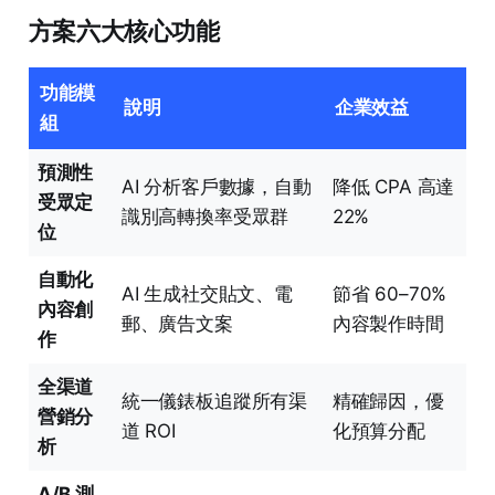
方案六大核心功能
功能模
說明
企業效益
組
預測性
AI 分析客戶數據，自動
降低 CPA 高達
受眾定
識別高轉換率受眾群
22%
位
自動化
AI 生成社交貼文、電
節省 60–70%
內容創
郵、廣告文案
內容製作時間
作
全渠道
統一儀錶板追蹤所有渠
精確歸因，優
營銷分
道 ROI
化預算分配
析
A/B 測