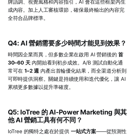
牌語調、視覺風格和內容指引，AI 會在這些框架內生
成內容。加上人工審核環節，確保最終輸出的內容完
全符合品牌標準。
Q4: AI 營銷需要多少時間才能見到效果？
時間因企業而異，但多數企業在啟用 AI 營銷後的
首
30–60 天
內開始看到初步成效。A/B 測試自動化通
常可在
1–2 週
內產出首輪優化結果，而全渠道分析則
可即時提供洞察。關鍵是持續使用和迭代優化，讓 AI
累積更多數據以提升準確度。
Q5: IoTree 的 AI-Power Marketing 與其
他 AI 營銷工具有何不同？
IoTree 的獨特之處在於提供
一站式方案
——從預測性