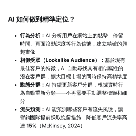
AI 如何做到精準定位？
行為分析：
AI 分析用戶在網站上的點擊、停留
時間、頁面滾動深度等行為信號，建立精確的興
趣畫像
相似受眾（Lookalike Audience）：
基於現有
最佳客戶的特徵，AI 自動尋找具有相似屬性的
潛在客戶群，擴大目標市場的同時保持高精準度
動態分群：
AI 持續更新客戶分群，根據實時行
為自動重新分類——不再需要手動調整標籤和細
分
流失預測：
AI 能預測哪些客戶有流失風險，讓
營銷團隊提前採取挽留措施，降低客戶流失率高
達
15%
（McKinsey, 2024）