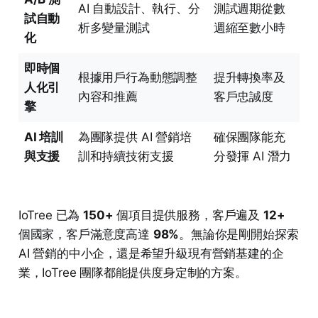
AI 自動設計、執行、分
測試週期從數
試自動
析多變量測試
週縮至數小時
化
即時個
根據用戶行為動態調整
提升轉換率及
人化引
內容和推薦
客戶忠誠度
擎
AI 培訓
為團隊提供 AI 營銷培
確保團隊能充
與支援
訓和持續技術支援
分發揮 AI 潛力
IoTree 已為
150+
個項目提供服務，客戶遍及
12+
個國家，客戶滿意度高達
98%
。無論你是剛開始探索
AI 營銷的中小企，還是希望升級現有營銷基建的企
業，IoTree 團隊都能提供度身定制的方案。