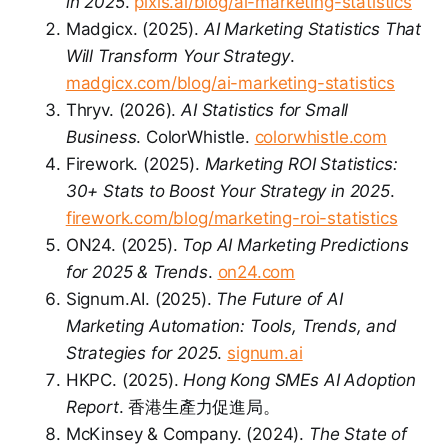
in 2025
.
pixis.ai/blog/ai-marketing-statistics
Madgicx. (2025).
AI Marketing Statistics That
Will Transform Your Strategy
.
madgicx.com/blog/ai-marketing-statistics
Thryv. (2026).
AI Statistics for Small
Business
. ColorWhistle.
colorwhistle.com
Firework. (2025).
Marketing ROI Statistics:
30+ Stats to Boost Your Strategy in 2025
.
firework.com/blog/marketing-roi-statistics
ON24. (2025).
Top AI Marketing Predictions
for 2025 & Trends
.
on24.com
Signum.AI. (2025).
The Future of AI
Marketing Automation: Tools, Trends, and
Strategies for 2025
.
signum.ai
HKPC. (2025).
Hong Kong SMEs AI Adoption
Report
. 香港生產力促進局。
McKinsey & Company. (2024).
The State of