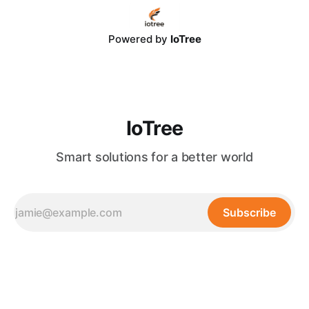
大語言模型（LLM）提供了可回溯、可驗證的精準上下文，使
決策幻覺率降至極低。 * 長期組織無形資產： 結合 IoTree 智
能 RAG 架構與 RPA 流程自動化，GraphRAG 能自動挖掘、串
Powered by
IoTree
聯分散在 ERP、CRM 與各類文檔中的隱性知識，建構企業專
屬的自動進化知識大腦，實現高達 320% 的卓越營運回報。
目錄 * 一、
IoTree
Smart solutions for a better world
Subscribe