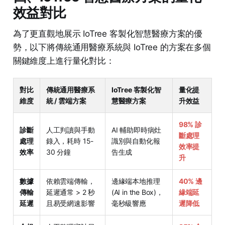
效益對比
為了更直觀地展示 IoTree 客製化智慧醫療方案的優
勢，以下將傳統通用醫療系統與 IoTree 的方案在多個
關鍵維度上進行量化對比：
對比
傳統通用醫療系
IoTree 客製化智
量化提
維度
統 / 雲端方案
慧醫療方案
升效益
98% 診
診斷
人工判讀與手動
AI 輔助即時病灶
斷處理
處理
錄入，耗時 15-
識別與自動化報
效率提
效率
30 分鐘
告生成
升
數據
依賴雲端傳輸，
邊緣端本地推理
40% 邊
傳輸
延遲通常 > 2 秒
(AI in the Box)，
緣端延
延遲
且易受網速影響
毫秒級響應
遲降低