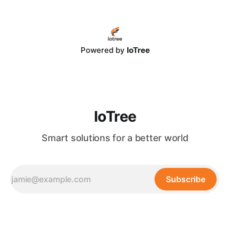
AI 幻覺： 藉由將非結構化數據轉化為結構化的實體-關係網絡
（Entity-Relation Graph），IoTree 客製化 GraphRAG 系統為
大語言模型（LLM）提供了可回溯、可驗證的精準上下文，使
決策幻覺率降至極低。 * 長期組織無形資產： 結合 IoTree 智
能 RAG 架構與 RPA 流程自動化，GraphRAG 能自動挖掘、串
Powered by
IoTree
聯分散在 ERP、CRM 與各類文檔中的隱性知識，建構企業專
屬的自動進化知識大腦，實現高達 320% 的卓越營運回報。
目錄 * 一、
IoTree
Smart solutions for a better world
Subscribe