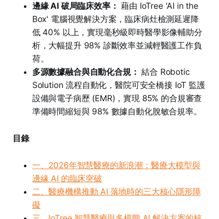
邊緣 AI 破局臨床效率：
藉由 IoTree 'AI in the
Box' 電腦視覺解決方案，臨床病灶檢測延遲降
低 40% 以上，實現毫秒級即時醫學影像輔助分
析，大幅提升 98% 診斷效率並減輕醫護工作負
荷。
多源數據融合與自動化合規：
結合 Robotic
Solution 流程自動化，醫院可安全橋接 IoT 監護
設備與電子病歷 (EMR)，實現 85% 的合規審查
準備時間縮短與 98% 數據自動化脫敏合規率。
目錄
一、2026年智慧醫療的新浪潮：醫療大模型與
邊緣 AI 的臨床突破
二、醫療機構推動 AI 落地時的三大核心隱形障
礙
三、IoTree 智慧醫療與多模態 AI 解決方案的核