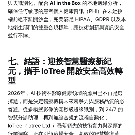
與去識別化。配合
AI in the Box
的本地邊緣分析，
確保任何敏感的患者個人健康資訊（PHI）在未經授
權前絕不離開沙盒，完美滿足 HIPAA、GDPR 以及本
地衛生部門的雙重合規標準，讓技術創新與資訊安全
並行不悖。
七、結語：迎接智慧醫療新紀
元，攜手 IoTree 開啟安全高效轉
型
2026年，AI 技術在醫療健康領域的應用已不再是選
擇題，而是決定醫療機構未來競爭力與服務品質的必
答題。從多模態影像的毫秒級邊緣識別，到 24/7 的
智慧分診助理，再到無縫合規的流程自動化，
IoTree（Iotree Ltd.）憑藉領先的技術實力與深厚的
行業洞察，正在引領這場安全、高效的智慧醫療革