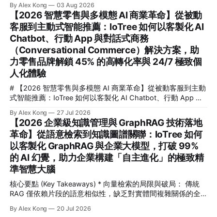
推薦引擎，助您解鎖 35% 客單價增長並縮減 95% 客服成本，
體協同優化，協助企業在複雜的工業、商業與智慧園區場景
By Alex Kong
03 Aug 2026
實現全通路自動化收單。 # 【2026 全通路智慧零售 AI 與對
中，解鎖高達 99.8% 的檢測精準度，並實現 300% 的營運效
【2026 智慧零售與多模態 AI 商業革命】從被動
話式商務革命】從流量觸點到自動化收單：IoTree 如何以客製
能躍升。
客服到主動式智能推薦：IoTree 如何以客製化 AI
化 AI Chatbot 與智慧推薦引擎，助企業解鎖 35% 客單價增長
Chatbot、行動 App 與對話式商務
與 95% 客服成本縮減 💡 核心要點速覽 (Key Takeaways) * 🎯
核心解答：對話式商務如何幫助零售業進行 AI 轉型？透過將
（Conversational Commerce）解決方案，助
AI 深度整合至全通路（Omnichannel），企業能將破碎的流量
力零售品牌解鎖 45% 的高轉化率與 24/7 極致個
觸點轉化為高轉化的雙向互動，實現從「主動搜尋」到「對話
人化體驗
即收單」的無縫體驗。
# 【2026 智慧零售與多模態 AI 商業革命】從被動客服到主動
式智能推薦：IoTree 如何以客製化 AI Chatbot、行動 App 與
對話式商務（Conversational Commerce）解決方案，助力零
By Alex Kong
27 Jul 2026
售品牌解鎖 45% 的高轉化率與 24/7 極致個人化體驗 💡 核心
【2026 企業級知識管理與 GraphRAG 技術落地
要點速覽 (Key Takeaways) * 核心痛點： 傳統零售面臨流量紅
革命】從語意檢索到知識圖譜關聯：IoTree 如何
利消失、獲客成本 (CAC) 飆升 240% 的困境，被動式客服已
以客製化 GraphRAG 與企業大模型，打破 99%
無法滿足消費者對即時、個人化互動的期待。 * 解決方案：
IoTree 推出基於多模態大語言模型 (LLM) 的「對話式商務」與
的 AI 幻覺，助力企業構建「自主進化」的極致精
「智慧零售 AI」解決方案，深度整合客製化 AI Chatbot、原
準智慧大腦
生行動 App 與企業級 CRM/
核心要點 (Key Takeaways) * 向量檢索的局限與破局： 傳統
RAG 僅依賴片段的語意相似性，缺乏對實體間複雜關係的全
面理解。GraphRAG 將「知識圖譜」引入 RAG，從根本上解
By Alex Kong
20 Jul 2026
決了長鏈條跨章節推理與全局性分析的難題。 * 打破 99% 的