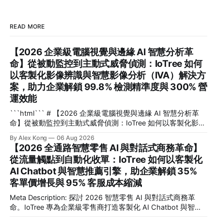
READ MORE
【2026 企業級電腦視覺與邊緣 AI 智慧分析革
命】從被動監控到主動式威脅偵測：IoTree 如何
以客製化影像辨識與智慧影像分析（IVA）解決方
案，助力企業解鎖 99.8% 檢測精準度與 300% 營
運效能
```html``` # 【2026 企業級電腦視覺與邊緣 AI 智慧分析革
命】從被動監控到主動式威脅偵測：IoTree 如何以客製化影像
辨識與智慧影像分析（IVA）解決方案，助力企業解鎖 99.8%
By Alex Kong
06 Aug 2026
檢測精準度與 300% 營運效能 在 2026 年的數位轉型浪潮
【2026 全通路智慧零售 AI 與對話式商務革命】
中，企業如何將海量無效的監控畫面轉化為即時決策資產？**
從流量觸點到自動化收單：IoTree 如何以客製化
電腦視覺**（Computer Vision）與客製化**影像辨識
AI Chatbot 與智慧推薦引擎，助企業解鎖 35%
**（Image Recognition）技術與邊緣 AI（Edge AI）的深度結
合，正是幫助企業擺脫傳統被動監控、實現毫秒級主動式威脅
客單價增長與 95% 客服成本縮減
偵測與安全防範的核心關鍵。這篇文章專為企業技術決策者、
Meta Description: 探討 2026 智慧零售 AI 與對話式商務革
CTO、安全與營運總監，以及希望利用智慧影像提升效能的管
命。IoTree 專為企業級零售商打造客製化 AI Chatbot 與智慧
理者而寫。我們將深度解析 IoTree 如何透過尖端演算法與硬