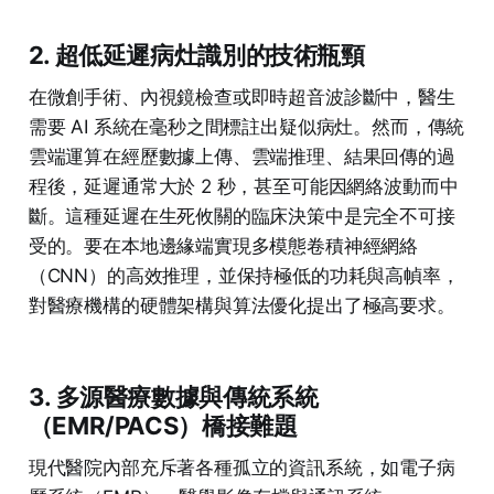
2. 超低延遲病灶識別的技術瓶頸
在微創手術、內視鏡檢查或即時超音波診斷中，醫生
需要 AI 系統在毫秒之間標註出疑似病灶。然而，傳統
雲端運算在經歷數據上傳、雲端推理、結果回傳的過
程後，延遲通常大於 2 秒，甚至可能因網絡波動而中
斷。這種延遲在生死攸關的臨床決策中是完全不可接
受的。要在本地邊緣端實現多模態卷積神經網絡
（CNN）的高效推理，並保持極低的功耗與高幀率，
對醫療機構的硬體架構與算法優化提出了極高要求。
3. 多源醫療數據與傳統系統
（EMR/PACS）橋接難題
現代醫院內部充斥著各種孤立的資訊系統，如電子病