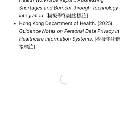
Health Workforce Report: Addressing
Shortages and Burnout through Technology
Integration
. [模擬學術鏈接標註]
Hong Kong Department of Health. (2025).
Guidance Notes on Personal Data Privacy in
Healthcare Information Systems
. [模擬學術鏈
接標註]