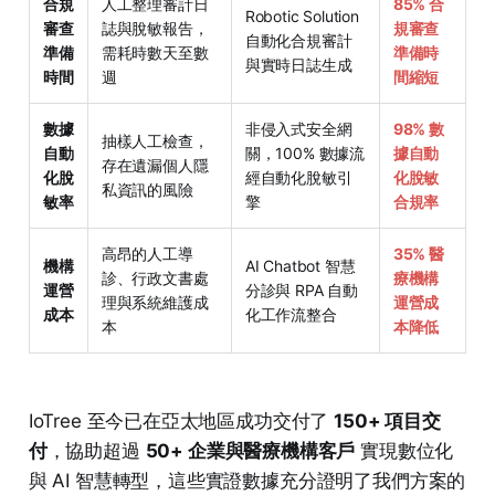
合規
人工整理審計日
85% 合
Robotic Solution
審查
誌與脫敏報告，
規審查
自動化合規審計
準備
需耗時數天至數
準備時
與實時日誌生成
時間
週
間縮短
數據
非侵入式安全網
98% 數
抽樣人工檢查，
自動
關，100% 數據流
據自動
存在遺漏個人隱
化脫
經自動化脫敏引
化脫敏
私資訊的風險
敏率
擎
合規率
高昂的人工導
35% 醫
機構
AI Chatbot 智慧
診、行政文書處
療機構
運營
分診與 RPA 自動
理與系統維護成
運營成
成本
化工作流整合
本
本降低
IoTree 至今已在亞太地區成功交付了
150+ 項目交
付
，協助超過
50+ 企業與醫療機構客戶
實現數位化
與 AI 智慧轉型，這些實證數據充分證明了我們方案的